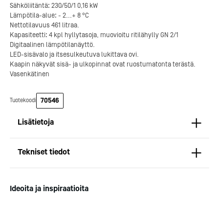
Sähköliitäntä: 230/50/1 0,16 kW
Lämpötila-alue: - 2...+ 8 °C
Nettotilavuus 461 litraa.
Kapasiteetti: 4 kpl hyllytasoja, muovioitu ritilähylly GN 2/1
Digitaalinen lämpötilanäyttö.
LED-sisävalo ja itsesulkeutuva lukittava ovi.
Kaapin näkyvät sisä- ja ulkopinnat ovat ruostumatonta terästä.
Vasenkätinen
Kotipizza on vuonna 1987
perustettu yritys, jolla on yli
300 ravintolaa eri puolella
70546
Tuotekoodi
Suomea. Dieta on tehnyt
Michelin-tähdet jaettii
Kotipizzan kanssa pitkään
maanantaina 27.5. Helsing
Lisätietoja
yhteistyötä, ja olemme
Suomeen saatiin kaksi uu
toimineet yhteistyökumppanina
yhden tähden ravintolaa
Koneyksikkö on sijoitettu kaapin yläpuoliseen tilaan.
jo useiden kymmenten
kaikki aiemmin tähten
Tekniset tiedot
ravintoloiden suunnittelussa,
ansainneet ravintolat säily
Höyrystimen sulatus tapahtuu johtamalla
toteutuksessa ja ylläpidossa.
tähtensä.
kompressorilta tulevaa kuumaa ilmaa höyrystimelle
Mitat
ilman erillistä vastusta.
Pituus (mm): 653
Kotipizza Group
Logomo
Ideoita ja inspiraatioita
Tämän ansiosta sulatusaika lyhenee huomattavasti.
Syvyys (mm): 842
Lauhdutin sijaitsee pölyltä suojassa.
Korkeus (mm): 2040
Paino (kg): 155
Tehokas kaksisuuntainen ilmankierto pitää lämpötilan