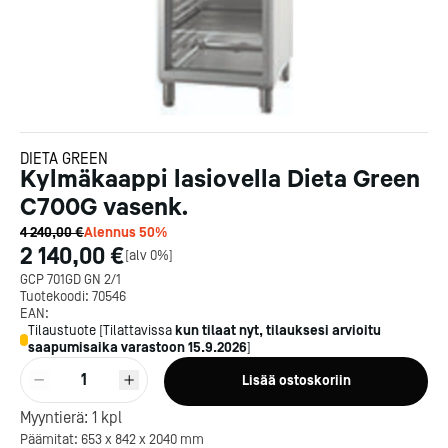
DIETA GREEN
Kylmäkaappi lasiovella Dieta Green
C700G vasenk.
4 240,00 €
Alennus
50
%
2 140,00 €
[
alv 0%
]
GCP 701GD GN 2/1
Tuotekoodi:
70546
EAN:
Tilaustuote
[
Tilattavissa
kun tilaat nyt, tilauksesi arvioitu
saapumisaika varastoon
15.9.2026
]
1
Lisää ostoskoriin
Myyntierä:
1
kpl
Päämitat: 653 x 842 x 2040 mm