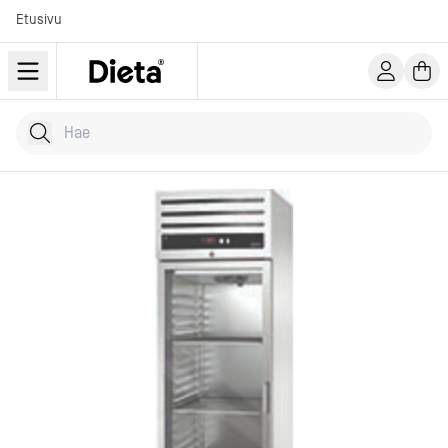
Etusivu
Hae tuotteita
Kirjoita hakusana...