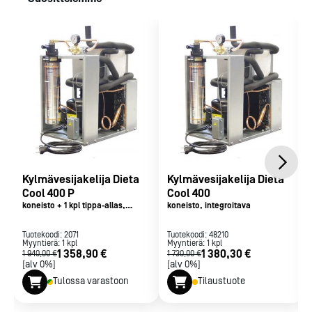
Viemäri: Poistoletku altaasta johdetaan viemäriin.
Sähköliitäntä
230/50/1 0,2 kW
Kylmävesijakelija Dieta
Kylmävesijakelija Dieta
Cool 400 P
Cool 400
koneisto + 1 kpl tippa-allas,
koneisto, integroitava
integroitava
Tuotekoodi:
2071
Tuotekoodi:
48210
Myyntierä:
1
kpl
Myyntierä:
1
kpl
1 358,90 €
1 380,30 €
1 940,00 €
1 730,00 €
[alv 0%]
[alv 0%]
Tulossa varastoon
Tilaustuote