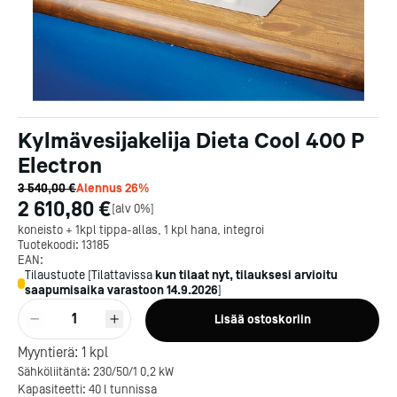
Kylmävesijakelija Dieta Cool 400 P
Electron
3 540,00 €
Alennus
26
%
2 610,80 €
[
alv 0%
]
koneisto + 1kpl tippa-allas, 1 kpl hana, integroi
Tuotekoodi:
13185
EAN:
Tilaustuote
[
Tilattavissa
kun tilaat nyt, tilauksesi arvioitu
saapumisaika varastoon
14.9.2026
]
1
Lisää ostoskoriin
Myyntierä:
1
kpl
Sähköliitäntä: 230/50/1 0,2 kW
Kapasiteetti: 40 l tunnissa