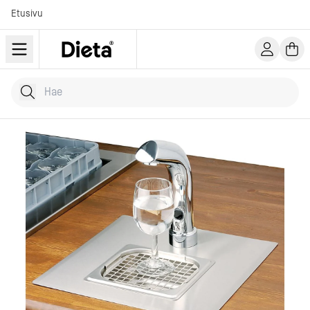
Etusivu
Hae tuotteita
Kirjoita hakusana...