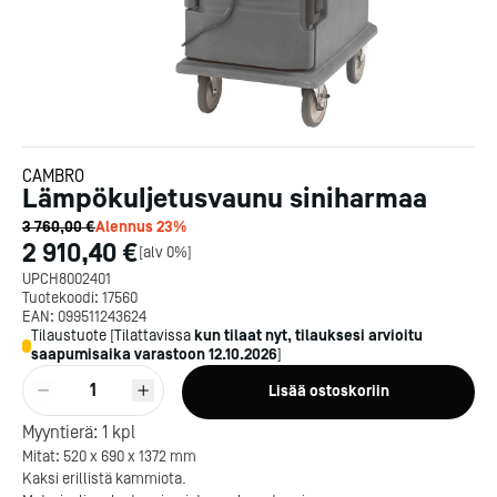
CAMBRO
Lämpökuljetusvaunu siniharmaa
3 760,00 €
Alennus
23
%
2 910,40 €
[
alv 0%
]
UPCH8002401
Tuotekoodi:
17560
EAN:
099511243624
Tilaustuote
[
Tilattavissa
kun tilaat nyt, tilauksesi arvioitu
saapumisaika varastoon
12.10.2026
]
1
Lisää ostoskoriin
Myyntierä:
1
kpl
Mitat: 520 x 690 x 1372 mm
Kaksi erillistä kammiota.