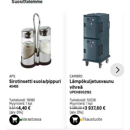
Suosittelemme
Kammion sisälämpötila 65-74 C°
Liitäntäteho 530 W, 220/50/1
Pyörät 127 mm, joista kaksi kääntyvää ja yksi lukittava
Johdeväli 2,5cm
Kapasiteetti
12 x GN 1/1-65 astiaa tai
8x GN 1/1-100 astiaa tai
6 x GN 1/1-150 astiaa tai
4 x GN 1/1-200 astiaa
APS
CAMBRO
Sirotinsetti suola/pippuri
Lämpökuljetusvaunu
40455
vihreä
UPCH8002192
Tuotekoodi:
18080
Tuotekoodi:
53236
Myyntierä:
1
kpl
Myyntierä:
1
kpl
4,40 €
3 937,60 €
5,54 €
5 090,00 €
[alv 0%]
[alv 0%]
Varastossa
Tilaustuote