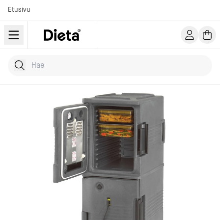
Etusivu
Hae tuotteita
Kirjoita hakusana...