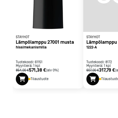
Parilat ja
rasvakeitti
Rasvakeittime
Parilat
Kierrätys
STAYHOT
STAYHOT
Lämpölamppu 27001 musta
Lämpölamppu 
hissimekanismilla
1222-A
Kaikki
laitteet
Tilaa uutiski
Tuotekoodi:
61151
Tuotekoodi:
8172
Myyntierä:
1
kpl
Myyntierä:
1
kpl
571,38 €
317,79 €
854,00 €
[alv 0%]
607,00 €
[
Tilaustuote
Tilaustuot