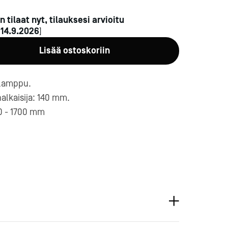
n tilaat nyt, tilauksesi arvioitu
n
14.9.2026
]
Lisää ostoskoriin
ölamppu.
lkaisija: 140 mm.
a-
0 - 1700 mm