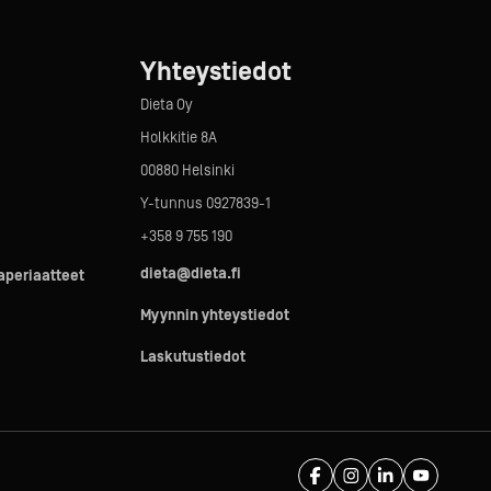
Yhteystiedot
Dieta Oy
Holkkitie 8A
00880 Helsinki
Y-tunnus 0927839-1
+358 9 755 190
dieta@dieta.fi
taperiaatteet
Myynnin yhteystiedot
Laskutustiedot