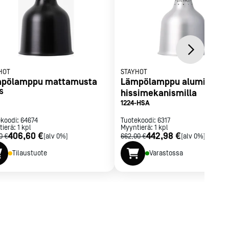
HOT
STAYHOT
pölamppu mattamusta
Lämpölamppu alumiini
-S
hissimekanismilla
1224-HSA
ekoodi:
64674
Tuotekoodi:
6317
tierä:
1
kpl
Myyntierä:
1
kpl
406,60 €
442,98 €
0 €
[alv 0%]
662,00 €
[alv 0%]
Tilaustuote
Varastossa