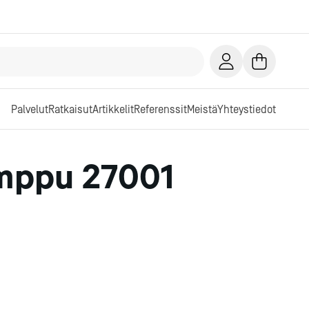
Palvelut
Ratkaisut
Artikkelit
Referenssit
Meistä
Yhteystiedot
mppu 27001