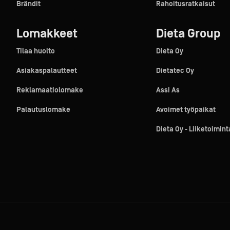
Brändit
Rahoitusratkaisut
Lomakkeet
Dieta Group
Tilaa huolto
Dieta Oy
Asiakaspalautteet
Dietatec Oy
Reklamaatiolomake
Assi As
Palautuslomake
Avoimet työpaikat
Dieta Oy - Liiketoimin