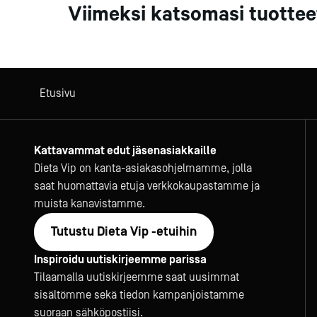
Viimeksi katsomasi tuottee
Etusivu
Kattavammat edut jäsenasiakkaille
Dieta Vip on kanta-asiakasohjelmamme, jolla
saat huomattavia etuja verkkokaupastamme ja
muista kanavistamme.
Tutustu Dieta Vip -etuihin
Inspiroidu uutiskirjeemme parissa
Tilaamalla uutiskirjeemme saat uusimmat
sisältömme sekä tiedon kampanjoistamme
suoraan sähköpostiisi.