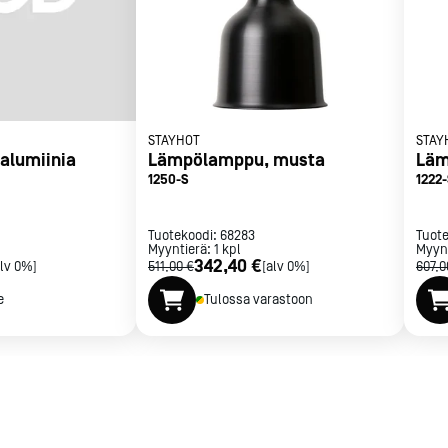
met
t
STAYHOT
STAY
alumiinia
Lämpölamppu, musta
Läm
1250-S
1222
rje
Liity Vip-asiakkaaksi
Tuotekoodi:
68283
Tuot
Myyntierä:
1
kpl
Myyn
342,40 €
alv 0%]
511,00 €
[alv 0%]
607,0
e
Tulossa varastoon