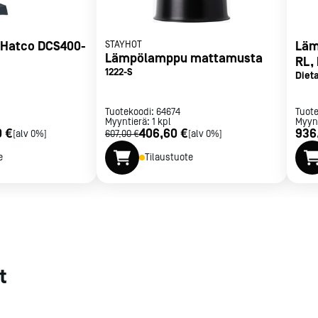
met
Hatco DCS400-
STAYHOT
Läm
t
Lämpölamppu mattamusta
RL,
1222-S
Dieta
Tuotekoodi:
64674
Tuot
Myyntierä:
1
kpl
Myyn
0 €
406,60 €
936
[alv 0%]
607,00 €
[alv 0%]
rje
Liity Vip-asiakkaaksi
e
Tilaustuote
t