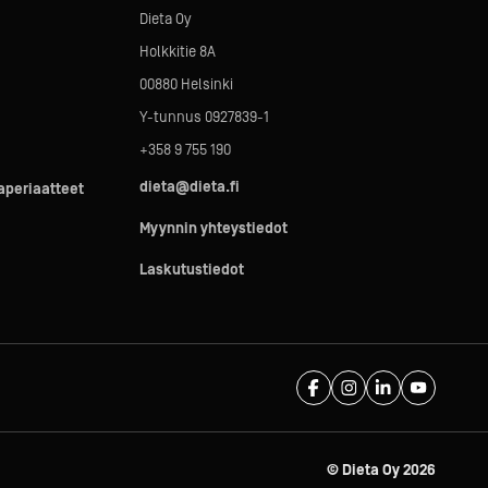
Dieta Oy
Holkkitie 8A
00880 Helsinki
Y-tunnus 0927839-1
+358 9 755 190
dieta@dieta.fi
taperiaatteet
Myynnin yhteystiedot
Laskutustiedot
© Dieta Oy
2026