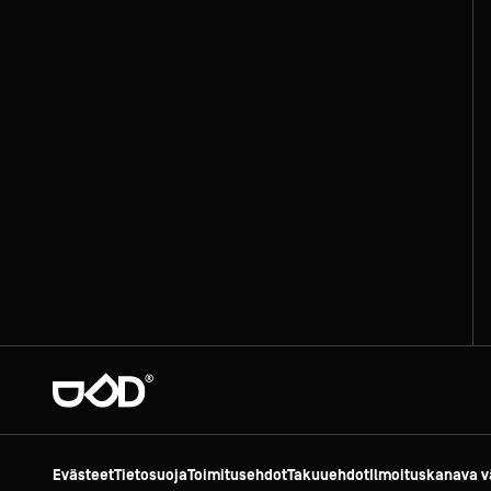
Evästeet
Tietosuoja
Toimitusehdot
Takuuehdot
Ilmoituskanava v