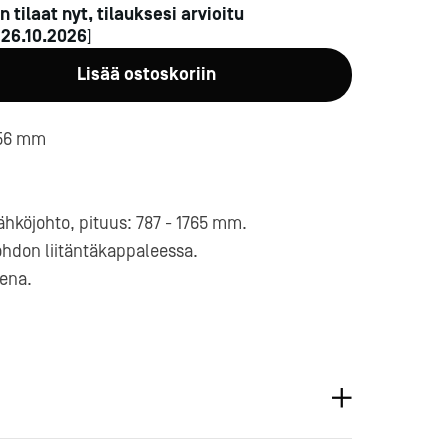
n tilaat nyt, tilauksesi arvioitu
n
26.10.2026
]
Lisää ostoskoriin
156 mm
a-
hköjohto, pituus: 787 - 1765 mm.
ohdon liitäntäkappaleessa.
eena.