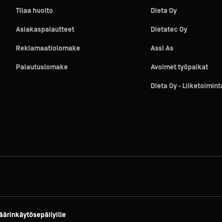
Tilaa huolto
Dieta Oy
Asiakaspalautteet
Dietatec Oy
Reklamaatiolomake
Assi As
Palautuslomake
Avoimet työpaikat
Dieta Oy - Liiketoimin
äärinkäytösepäilyille