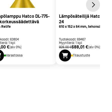
pölamppu Hatco DL-775-
Lämpösäteilijä Hatco GR
 korkeussäädettävä
24
 Relife
610 x 152 x 64 mm, tehonsäädin
ekoodi:
63804
Tuotekoodi:
69467
tierä:
1
kpl
Myyntierä:
1
kpl
,00 €
688,01 €
[alv 0%]
926,00 €
[alv 0%]
Varastossa
Tilaustuote