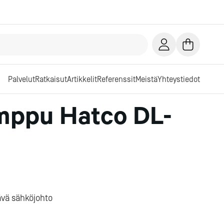
Palvelut
Ratkaisut
Artikkelit
Referenssit
Meistä
Yhteystiedot
ppu Hatco DL-
ävä sähköjohto