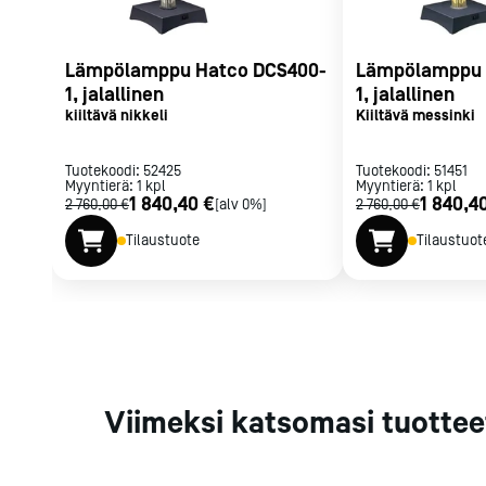
Parilat ja
rasvakeitti
Lämpölamppu Hatco DCS400-
Lämpölamppu 
Rasvakeittime
1, jalallinen
1, jalallinen
Parilat
kiiltävä nikkeli
Kiiltävä messinki
Kierrätys
Tuotekoodi:
52425
Tuotekoodi:
51451
Myyntierä:
1
kpl
Myyntierä:
1
kpl
1 840,40 €
1 840,4
2 760,00 €
[alv 0%]
2 760,00 €
Kaikki
laitteet
Tilaa uutiski
Tilaustuote
Tilaustuot
Viimeksi katsomasi tuottee