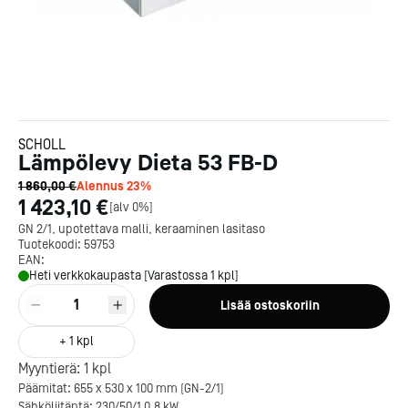
SCHOLL
Lämpölevy Dieta 53 FB-D
1 860,00 €
Alennus
23
%
1 423,10 €
[
alv 0%
]
GN 2/1, upotettava malli, keraaminen lasitaso
Tuotekoodi:
59753
EAN:
Heti verkkokaupasta [Varastossa 1 kpl]
1
Lisää ostoskoriin
+
1
kpl
Myyntierä:
1
kpl
Päämitat: 655 x 530 x 100 mm (GN-2/1)
Sähköliitäntä: 230/50/1 0,8 kW