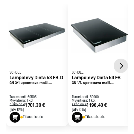
SCHOLL
SCHOLL
Lämpölevy Dieta 53 FB-D
Lämpölevy Dieta 53 FB
GN 3/1,upotettava malli,
GN 1/1, upotettava malli,
keraaminen musta lasitaso
keraaminen lasitaso
Tuotekoodi:
60505
Tuotekoodi:
59960
Myyntierä:
1
kpl
Myyntierä:
1
kpl
1 701,30 €
1 198,40 €
2 250,00 €
1 580,00 €
[alv 0%]
[alv 0%]
Tilaustuote
Tilaustuote