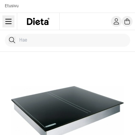
Etusivu
Hae tuotteita
Kirjoita hakusana...