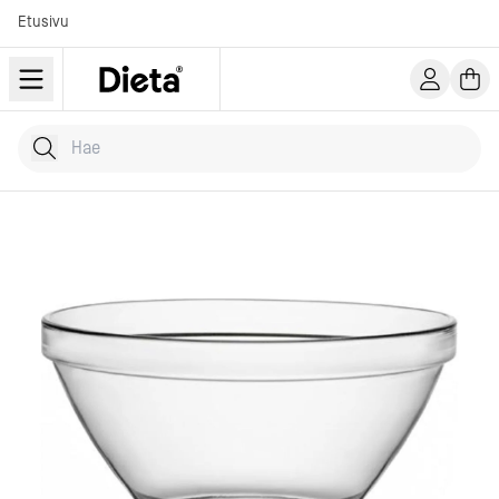
Etusivu
Hae tuotteita
Kirjoita hakusana...