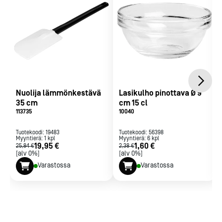
Nuolija lämmönkestävä
Lasikulho pinottava Ø 9
35 cm
cm 15 cl
113735
10040
Tuotekoodi:
19483
Tuotekoodi:
56398
Myyntierä:
1
kpl
Myyntierä:
6
kpl
19,95 €
1,60 €
25,84 €
2,38 €
[alv 0%]
[alv 0%]
Varastossa
Varastossa