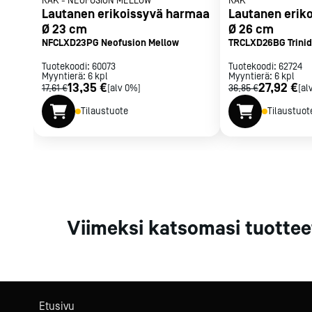
RAK
-
NEOFUSION MELLOW
RAK
Parilat ja
Lautanen erikoissyvä harmaa
Lautanen erik
rasvakeitti
Ø 23 cm
Ø 26 cm
NFCLXD23PG Neofusion Mellow
TRCLXD26BG Trini
Rasvakeittime
Parilat
Tuotekoodi:
60073
Tuotekoodi:
62724
Myyntierä:
6
kpl
Myyntierä:
Kierrätys
6
kpl
13,35 €
27,92 €
17,61 €
[alv 0%]
36,85 €
[al
Tilaustuote
Tilaustuot
Kaikki
laitteet
Tilaa uutiski
Viimeksi katsomasi tuottee
Etusivu