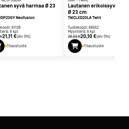
-
NEOFUSION
RAK
-
TWIRL
tanen syvä harmaa Ø 23
Lautanen erikoissyvä Lag
Ø 23 cm
DP23GY Neofusion
TWCLXD23LA Twirl
ekoodi:
61138
Tuotekoodi:
66552
tierä:
6
kpl
Myyntierä:
6
kpl
21,11 €
20,10 €
 €
[alv 0%]
26,53 €
[alv 0%]
Tilaustuote
Tilaustuote