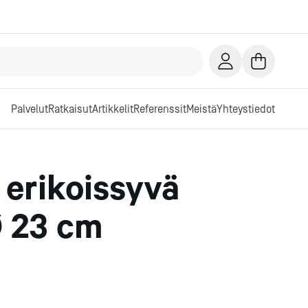
Palvelut
Ratkaisut
Artikkelit
Referenssit
Meistä
Yhteystiedot
 erikoissyvä
 23 cm