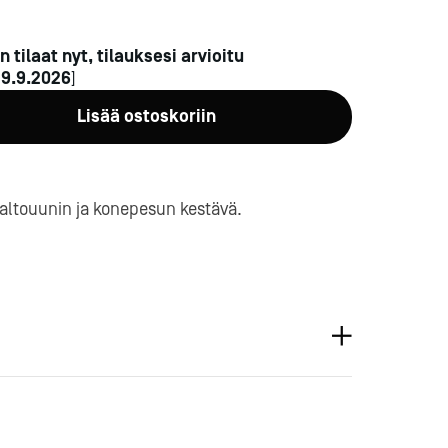
n tilaat nyt, tilauksesi arvioitu
n
9.9.2026
]
Lisää ostoskoriin
a-
altouunin ja konepesun kestävä.