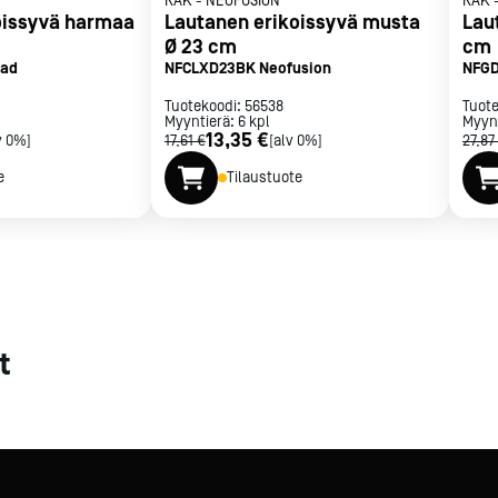
RAK
-
NEOFUSION
RAK
oissyvä harmaa
Lautanen erikoissyvä musta
Lau
met
Ø 23 cm
cm
dad
NFCLXD23BK Neofusion
NFGD
t
Tuotekoodi:
56538
Tuot
Myyntierä:
6
kpl
Myyn
13,35 €
v 0%]
17,61 €
[alv 0%]
27,87
e
Tilaustuote
rje
Liity Vip-asiakkaaksi
t