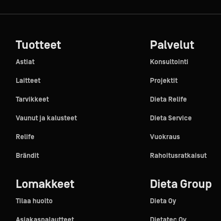
Tuotteet
Palvelut
Astiat
Konsultointi
Laitteet
Projektit
Tarvikkeet
Dieta Relife
Vaunut ja kalusteet
Dieta Service
Relife
Vuokraus
Brändit
Rahoitusratkaisut
Lomakkeet
Dieta Group
Tilaa huolto
Dieta Oy
Asiakaspalautteet
Dietatec Oy