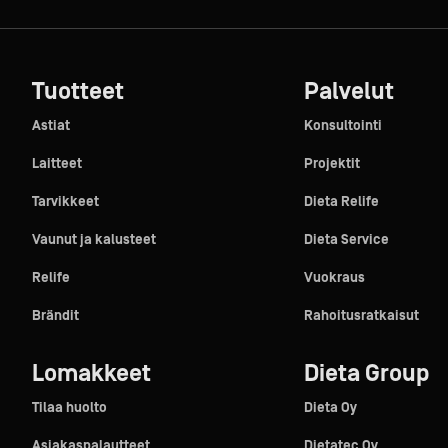
Tuotteet
Palvelut
Astiat
Konsultointi
Laitteet
Projektit
Tarvikkeet
Dieta Relife
Vaunut ja kalusteet
Dieta Service
Relife
Vuokraus
Brändit
Rahoitusratkaisut
Lomakkeet
Dieta Group
Tilaa huolto
Dieta Oy
Asiakaspalautteet
Dietatec Oy