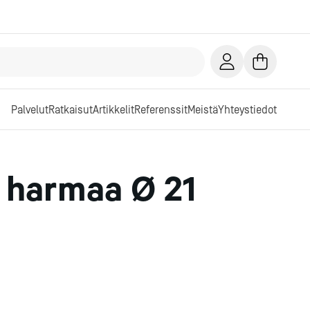
Palvelut
Ratkaisut
Artikkelit
Referenssit
Meistä
Yhteystiedot
 harmaa Ø 21