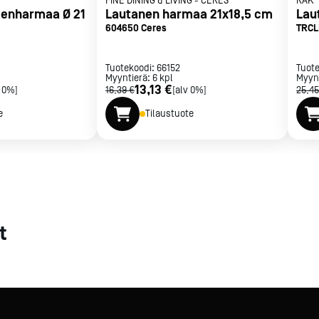
FINE DINING & LIVING
-
CERES
RAK
enharmaa Ø 21
Lautanen harmaa 21x18,5 cm
Lau
met
604650 Ceres
TRCL
t
Tuotekoodi:
66152
Tuot
Myyntierä:
6
kpl
Myyn
13,13 €
v 0%]
16,39 €
[alv 0%]
25,45
e
Tilaustuote
rje
Liity Vip-asiakkaaksi
t