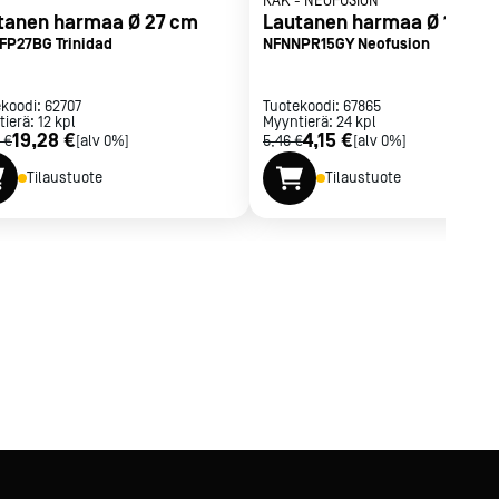
RAK
-
NEOFUSION
tanen harmaa Ø 27 cm
Lautanen harmaa Ø 15 cm
FP27BG Trinidad
NFNNPR15GY Neofusion
ekoodi:
62707
Tuotekoodi:
67865
tierä:
12
kpl
Myyntierä:
24
kpl
19,28 €
4,15 €
 €
[alv 0%]
5,46 €
[alv 0%]
Tilaustuote
Tilaustuote