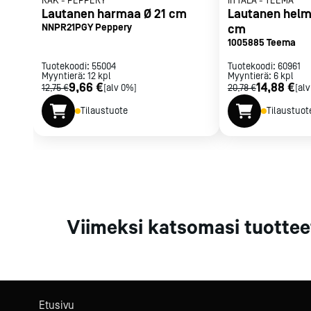
RAK
-
PEPPERY
IITTALA
-
TEEMA
Parilat ja
Lautanen harmaa Ø 21 cm
Lautanen helm
rasvakeitti
NNPR21PGY Peppery
cm
1005885 Teema
Rasvakeittime
Parilat
Tuotekoodi:
55004
Tuotekoodi:
60961
Myyntierä:
12
kpl
Myyntierä:
Kierrätys
6
kpl
9,66 €
14,88 €
12,75 €
[alv 0%]
20,78 €
[al
Tilaustuote
Tilaustuot
Kaikki
laitteet
Tilaa uutiski
Viimeksi katsomasi tuottee
Etusivu