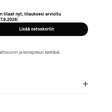
n tilaat nyt, tilauksesi arvioitu
n
7.9.2026
]
Lisää ostoskoriin
a-
altouunin ja konepesun kestävä.