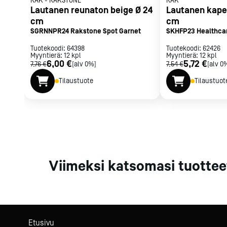
RAK
-
RAKSTONE
RAK
Parilat ja
Lautanen reunaton beige Ø 24
Lautanen kape
rasvakeitti
cm
cm
SGRNNPR24 Rakstone Spot Garnet
SKHFP23 Healthca
Rasvakeittime
Parilat
Tuotekoodi:
64398
Tuotekoodi:
62426
Myyntierä:
12
kpl
Myyntierä:
Kierrätys
12
kpl
6,00 €
5,72 €
7,76 €
[alv 0%]
7,54 €
[alv 0
Tilaustuote
Tilaustuot
Kaikki
laitteet
Tilaa uutiski
Viimeksi katsomasi tuottee
Etusivu