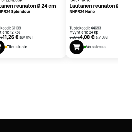
-
SPLENDOUR
RAK
-
NANO
tanen reunaton Ø 24 cm
Lautanen reunaton Ø 24 
PR24 Splendour
NNPR24 Nano
ekoodi:
61109
Tuotekoodi:
44693
tierä:
12
kpl
Myyntierä:
24
kpl
11,26 €
4,08 €
 €
[alv 0%]
5,37 €
[alv 0%]
Tilaustuote
Varastossa