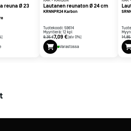
RAK
-
KARBON
RAK
a reuna Ø 23
Lautanen reunaton Ø 24 cm
Lau
met
KRNNPR24 Karbon
SRNN
re
t
Tuotekoodi:
59614
Tuot
Myyntierä:
12
kpl
Myyn
7,09 €
%]
9,35 €
[alv 0%]
14,85
e
Varastossa
rje
Liity Vip-asiakkaaksi
t