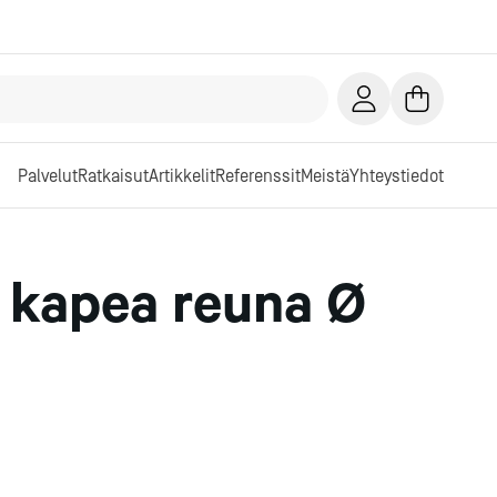
Palvelut
Ratkaisut
Artikkelit
Referenssit
Meistä
Yhteystiedot
 kapea reuna Ø