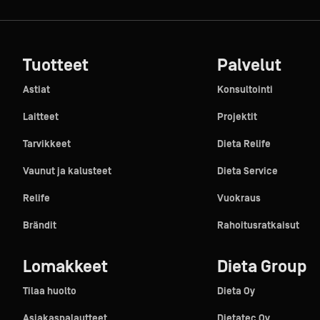
Tuotteet
Palvelut
Astiat
Konsultointi
Laitteet
Projektit
Tarvikkeet
Dieta Relife
Vaunut ja kalusteet
Dieta Service
Relife
Vuokraus
Brändit
Rahoitusratkaisut
Lomakkeet
Dieta Group
Tilaa huolto
Dieta Oy
Asiakaspalautteet
Dietatec Oy