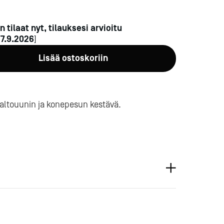
n tilaat nyt, tilauksesi arvioitu
n
7.9.2026
]
Lisää ostoskoriin
a-
altouunin ja konepesun kestävä.