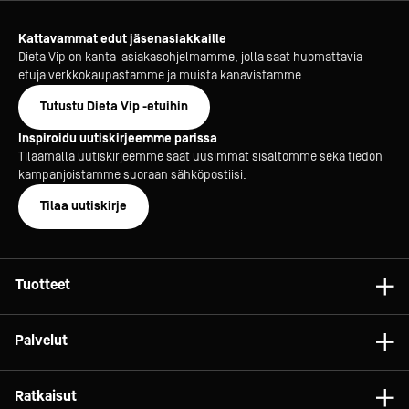
Kattavammat edut jäsenasiakkaille
Dieta Vip on kanta-asiakasohjelmamme, jolla saat huomattavia
etuja verkkokaupastamme ja muista kanavistamme.
Tutustu Dieta Vip -etuihin
Inspiroidu uutiskirjeemme parissa
Tilaamalla uutiskirjeemme saat uusimmat sisältömme sekä tiedon
kampanjoistamme suoraan sähköpostiisi.
Tilaa uutiskirje
Tuotteet
Astiat
Palvelut
Laitteet
Konsultointi
Tarvikkeet
Ratkaisut