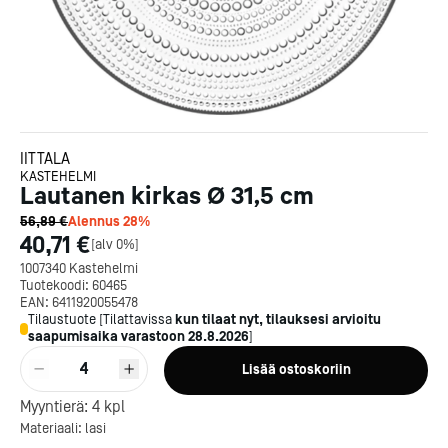
IITTALA
KASTEHELMI
Lautanen kirkas Ø 31,5 cm
56,89 €
Alennus
28
%
40,71 €
[
alv 0%
]
1007340 Kastehelmi
Tuotekoodi:
60465
EAN:
6411920055478
Tilaustuote
[
Tilattavissa
kun tilaat nyt, tilauksesi arvioitu
saapumisaika varastoon
28.8.2026
]
4
Lisää ostoskoriin
Kotipizza on vuonna 1987
perustettu yritys, jolla on yli
Myyntierä:
4
kpl
300 ravintolaa eri puolella
Materiaali: lasi
Suomea. Dieta on tehnyt
Michelin-tähdet jaettii