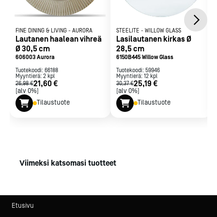
FINE DINING & LIVING
-
AURORA
STEELITE
-
WILLOW GLASS
Lautanen haalean vihreä
Lasilautanen kirkas Ø
Ø 30,5 cm
28,5 cm
606003 Aurora
6150B445 Willow Glass
Tuotekoodi:
66188
Tuotekoodi:
59946
Myyntierä:
2
kpl
Myyntierä:
12
kpl
21,60 €
25,19 €
26,98 €
30,37 €
[alv 0%]
[alv 0%]
Tilaustuote
Tilaustuote
Viimeksi katsomasi tuotteet
Etusivu