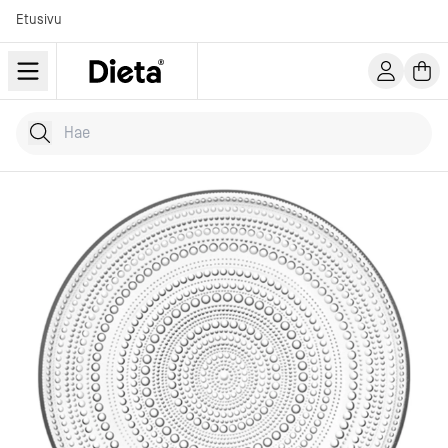
Etusivu
Hae tuotteita
Kirjoita hakusana...