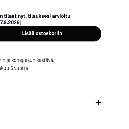
n tilaat nyt, tilauksesi arvioitu
n
7.9.2026
]
Lisää ostoskoriin
a-
in ja konepesun kestävä.
kuu 5 vuotta