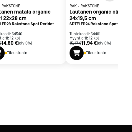
-
RAKSTONE
RAK
-
RAKSTONE
tanen matala organic
Lautanen organic oliivi
ivi 22x28 cm
24x19,5 cm
LFP28 Rakstone Spot Peridot
SPTFLFP24 Rakstone Spot Perido
ekoodi:
64546
Tuotekoodi:
64401
tierä:
12
kpl
Myyntierä:
12
kpl
14,80 €
11,94 €
€
[alv 0%]
15,47 €
[alv 0%]
Tilaustuote
Tilaustuote