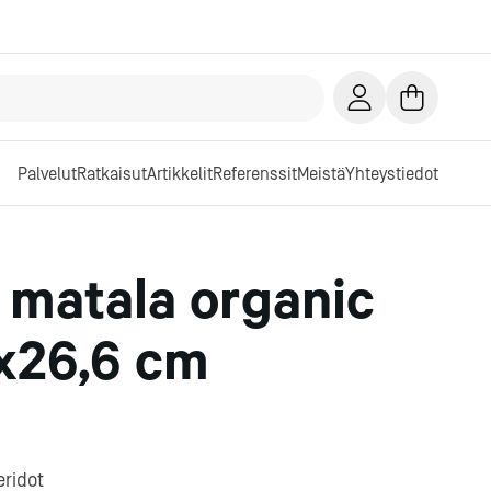
Palvelut
Ratkaisut
Artikkelit
Referenssit
Meistä
Yhteystiedot
 matala organic
,7x26,6 cm
ridot