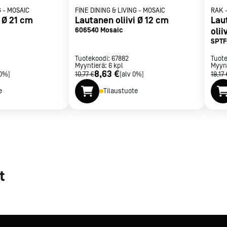
G
-
MOSAIC
FINE DINING & LIVING
-
MOSAIC
RAK
i Ø 21 cm
met
Lautanen oliivi Ø 12 cm
Lau
606540 Mosaic
oli
t
SPTF
Tuotekoodi:
67882
Tuot
Myyntierä:
6
kpl
Myyn
8,63 €
 0%]
10,77 €
[alv 0%]
19,17 
e
Tilaustuote
rje
Liity Vip-asiakkaaksi
t