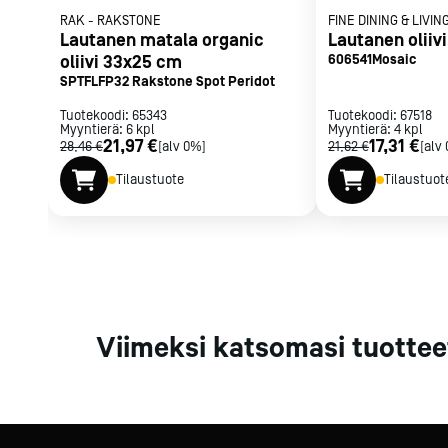
Parilat ja
RAK
-
RAKSTONE
FINE DINING & LIVIN
Lautanen matala organic
Lautanen oliiv
rasvakeitti
oliivi 33x25 cm
606541Mosaic
Rasvakeittime
SPTFLFP32 Rakstone Spot Peridot
Parilat
Kierrätys
Tuotekoodi:
65343
Tuotekoodi:
67518
Myyntierä:
6
kpl
Myyntierä:
4
kpl
21,97 €
17,31 €
28,46 €
[alv 0%]
21,62 €
[alv
Tilaustuote
Tilaustuot
Kaikki
laitteet
Tilaa uutiski
Viimeksi katsomasi tuottee