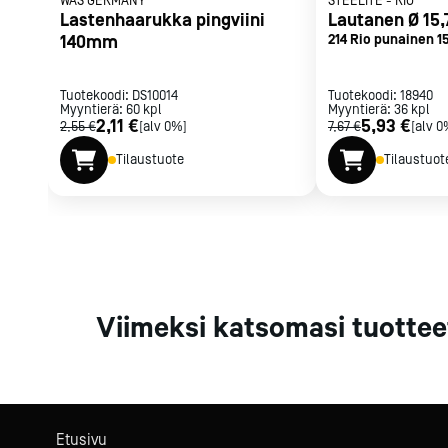
WAS GERMANY
STEELITE
-
RIO
Parilat ja
Lastenhaarukka pingviini
Lautanen Ø 15
rasvakeitti
140mm
214 Rio punainen 1
Rasvakeittime
Parilat
Tuotekoodi:
DS10014
Tuotekoodi:
18940
Myyntierä:
60
kpl
Myyntierä:
Kierrätys
36
kpl
2,11 €
5,93 €
2,55 €
[alv 0%]
7,67 €
[alv 0
Tilaustuote
Tilaustuot
Kaikki
laitteet
Tilaa uutiski
Viimeksi katsomasi tuottee
Etusivu