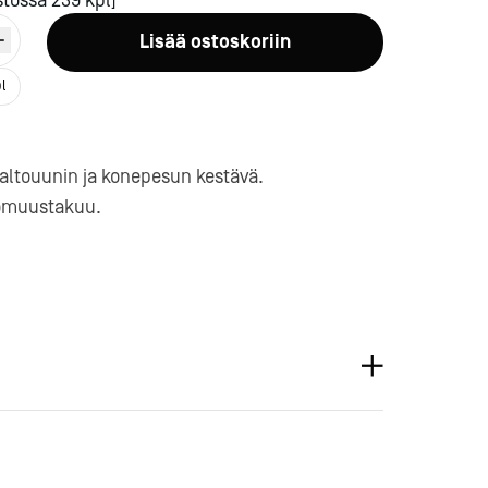
tossa 239 kpl]
Lisää ostoskoriin
l
altouunin ja konepesun kestävä.
omuustakuu.
a-