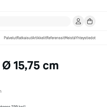
Palvelut
Ratkaisut
Artikkelit
Referenssit
Meistä
Yhteystiedot
 Ø 15,75 cm
n