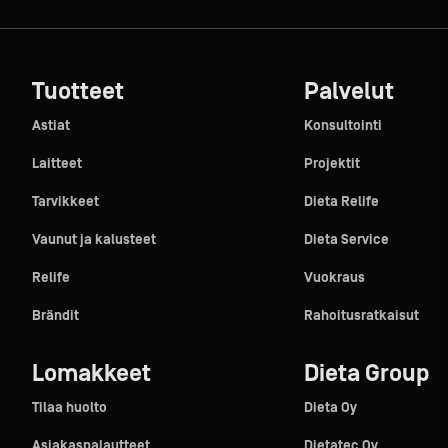
Tuotteet
Palvelut
Astiat
Konsultointi
Laitteet
Projektit
Tarvikkeet
Dieta Relife
Vaunut ja kalusteet
Dieta Service
Relife
Vuokraus
Brändit
Rahoitusratkaisut
Lomakkeet
Dieta Group
Tilaa huolto
Dieta Oy
Asiakaspalautteet
Dietatec Oy