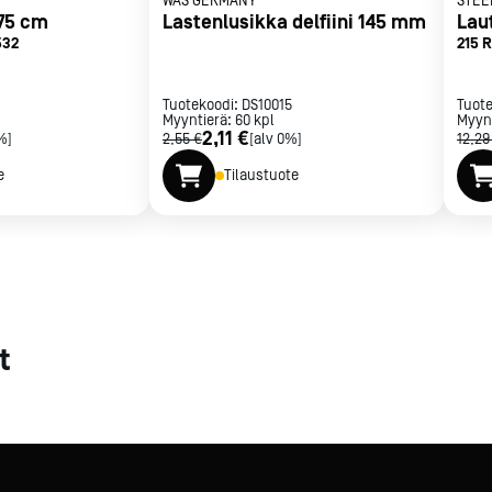
WAS GERMANY
STEE
,75 cm
Lastenlusikka delfiini 145 mm
met
532
215 R
t
Tuotekoodi:
DS10015
Tuot
Myyntierä:
60
kpl
Myyn
2,11 €
%]
2,55 €
[alv 0%]
12,29
e
Tilaustuote
rje
Liity Vip-asiakkaaksi
t