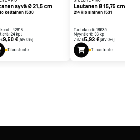
LITE
-
RIO
STEELITE
-
RIO
Lautanen syvä Ø 21,5 cm
Lautanen Ø 15,75 cm
io keltainen 1530
214 Rio sininen 1531
ekoodi:
42915
Tuotekoodi:
18939
tierä:
24
kpl
Myyntierä:
36
kpl
9,50 €
5,93 €
 €
[alv 0%]
7,67 €
[alv 0%]
Tilaustuote
Tilaustuote