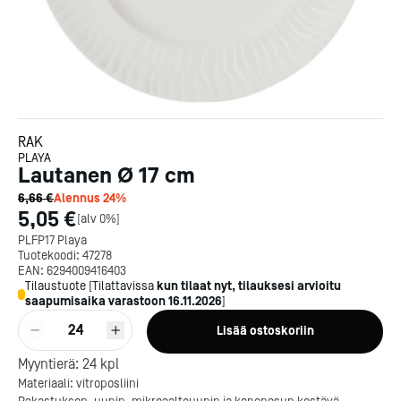
RAK
PLAYA
Lautanen Ø 17 cm
6,66 €
Alennus
24
%
5,05 €
[
alv 0%
]
PLFP17 Playa
Tuotekoodi:
47278
EAN:
6294009416403
Tilaustuote
[
Tilattavissa
kun tilaat nyt, tilauksesi arvioitu
saapumisaika varastoon
16.11.2026
]
24
Lisää ostoskoriin
Kotipizza on vuonna 1987
Myyntierä:
24
kpl
perustettu yritys, jolla on yli
Materiaali: vitroposliini
300 ravintolaa eri puolella