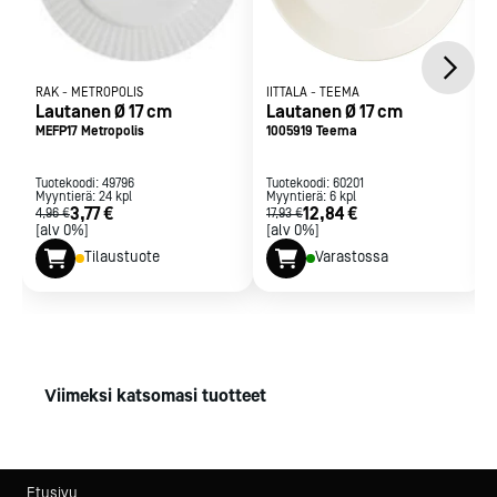
RAK
-
METROPOLIS
IITTALA
-
TEEMA
Lautanen Ø 17 cm
Lautanen Ø 17 cm
MEFP17 Metropolis
1005919 Teema
Tuotekoodi:
49796
Tuotekoodi:
60201
Myyntierä:
24
kpl
Myyntierä:
6
kpl
3,77 €
12,84 €
4,96 €
17,93 €
[alv 0%]
[alv 0%]
Tilaustuote
Varastossa
Viimeksi katsomasi tuotteet
Etusivu