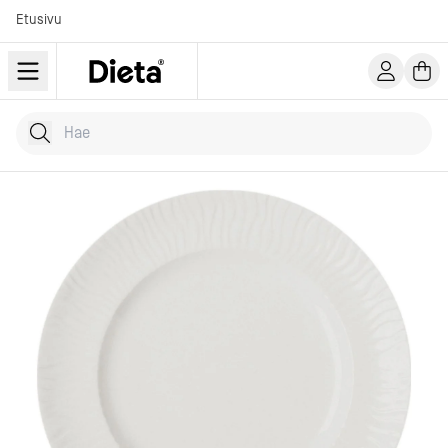
Etusivu
Hae tuotteita
Kirjoita hakusana...