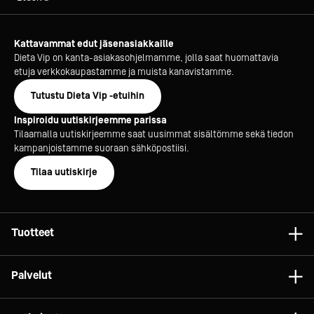
Kattavammat edut jäsenasiakkaille
Dieta Vip on kanta-asiakasohjelmamme, jolla saat huomattavia
etuja verkkokaupastamme ja muista kanavistamme.
Tutustu Dieta Vip -etuihin
Inspiroidu uutiskirjeemme parissa
Tilaamalla uutiskirjeemme saat uusimmat sisältömme sekä tiedon
kampanjoistamme suoraan sähköpostiisi.
Tilaa uutiskirje
Tuotteet
Astiat
Palvelut
Laitteet
Konsultointi