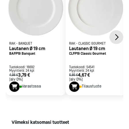
RAK
-
BANQUET
RAK
-
CLASSIC GOURMET
Lautanen Ø 19 cm
Lautanen Ø 19 cm
BAFP19 Banquet
CLFP19 Classic Gourmet
Tuotekoodi:
16692
Tuotekoodi:
54541
Myyntierä:
24
kpl
Myyntierä:
24
kpl
3,79 €
4,67 €
4,98 €
6,86 €
[alv 0%]
[alv 0%]
Varastossa
Tilaustuote
Viimeksi katsomasi tuotteet