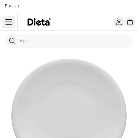
Etusivu
Hae tuotteita
Kirjoita hakusana...