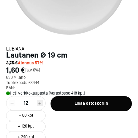
LUBIANA
Lautanen Ø 19 cm
3,75 €
Alennus
57
%
1,60 €
[
alv 0%
]
630 Milano
Tuotekoodi:
63444
EAN:
Heti verkkokaupasta [Varastossa 418 kpl]
12
Lisää ostoskoriin
+
60
kpl
+
120
kpl
+
240
kpl