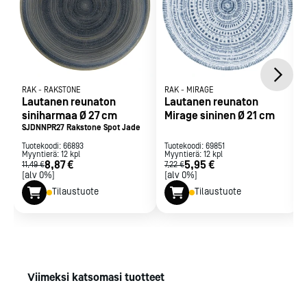
RAK
-
RAKSTONE
RAK
-
MIRAGE
Lautanen reunaton
Lautanen reunaton
siniharmaa Ø 27 cm
Mirage sininen Ø 21 cm
SJDNNPR27 Rakstone Spot Jade
Tuotekoodi:
66893
Tuotekoodi:
69851
Myyntierä:
12
kpl
Myyntierä:
12
kpl
8,87 €
5,95 €
11,49 €
7,22 €
[alv 0%]
[alv 0%]
Tilaustuote
Tilaustuote
Viimeksi katsomasi tuotteet