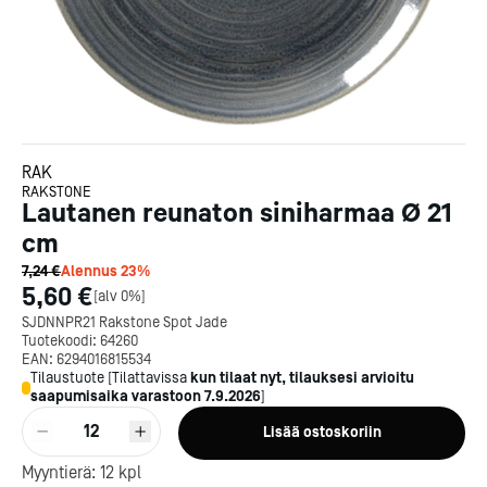
RAK
RAKSTONE
Lautanen reunaton siniharmaa Ø 21
cm
7,24 €
Alennus
23
%
5,60 €
[
alv 0%
]
SJDNNPR21 Rakstone Spot Jade
Tuotekoodi:
64260
EAN:
6294016815534
Tilaustuote
[
Tilattavissa
kun tilaat nyt, tilauksesi arvioitu
saapumisaika varastoon
7.9.2026
]
12
Lisää ostoskoriin
Myyntierä:
12
kpl
Kotipizza on vuonna 1987