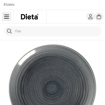
Etusivu
Hae tuotteita
Kirjoita hakusana...