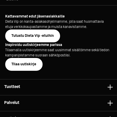
Kattavammat edut jäsenasiakkaille
Dieta Vip on kanta-asiakasohjelmamme, jolla saat huomattavia
etuja verkkokaupastamme ja muista kanavistamme.
Tutustu Dieta Vip -etuihin
Inspiroidu uutiskirjeemme parissa
Tilaamalla uutiskirjeemme saat uusimmat sisältömme sekä tiedon
kampanjoistamme suoraan sähköpostiisi.
Tilaa uutiskirje
Tuotteet
Astiat
Palvelut
Laitteet
Konsultointi