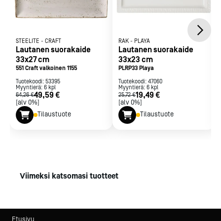
STEELITE
-
CRAFT
RAK
-
PLAYA
Lautanen suorakaide
Lautanen suorakaide
33x27 cm
33x23 cm
551 Craft valkoinen 1155
PLRP33 Playa
Tuotekoodi:
53395
Tuotekoodi:
47060
Myyntierä:
6
kpl
Myyntierä:
6
kpl
49,59 €
19,49 €
64,26 €
25,72 €
[alv 0%]
[alv 0%]
Tilaustuote
Tilaustuote
Viimeksi katsomasi tuotteet
Etusivu