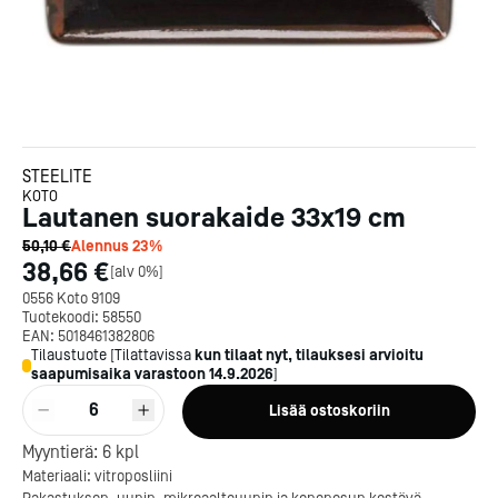
STEELITE
KOTO
Lautanen suorakaide 33x19 cm
50,10 €
Alennus
23
%
38,66 €
[
alv 0%
]
0556 Koto 9109
Tuotekoodi:
58550
EAN:
5018461382806
Tilaustuote
[
Tilattavissa
kun tilaat nyt, tilauksesi arvioitu
saapumisaika varastoon
14.9.2026
]
6
Lisää ostoskoriin
Kotipizza on vuonna 1987
Myyntierä:
6
kpl
perustettu yritys, jolla on yli
Materiaali: vitroposliini
300 ravintolaa eri puolella