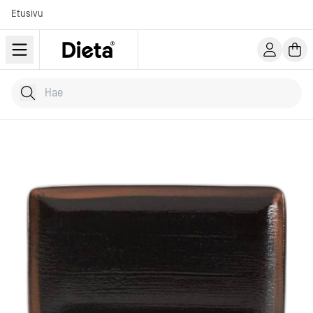
Etusivu
Hae tuotteita
Kirjoita hakusana...