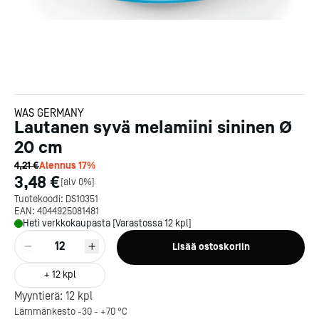
WAS GERMANY
Lautanen syvä melamiini sininen Ø
20 cm
4,21 €
Alennus
17
%
3,48 €
[
alv 0%
]
Tuotekoodi:
DS10351
EAN:
4044925081481
Heti verkkokaupasta [Varastossa 12 kpl]
12
Lisää ostoskoriin
+
12
kpl
Myyntierä:
12
kpl
Lämmänkesto -30 - +70 °C