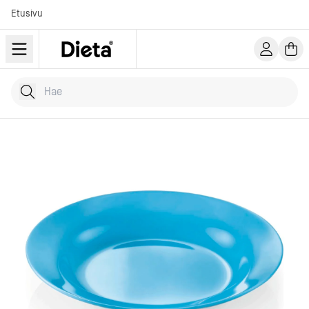
Etusivu
Hae tuotteita
Kirjoita hakusana...