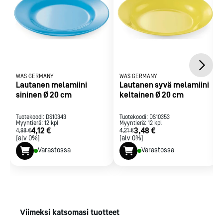
WAS GERMANY
WAS GERMANY
Lautanen melamiini
Lautanen syvä melamiini
sininen Ø 20 cm
keltainen Ø 20 cm
Tuotekoodi:
DS10343
Tuotekoodi:
DS10353
Myyntierä:
12
kpl
Myyntierä:
12
kpl
4,12 €
3,48 €
4,98 €
4,21 €
[alv 0%]
[alv 0%]
Varastossa
Varastossa
Viimeksi katsomasi tuotteet