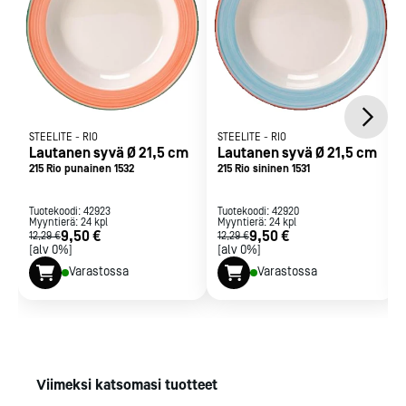
STEELITE
-
RIO
STEELITE
-
RIO
Lautanen syvä Ø 21,5 cm
Lautanen syvä Ø 21,5 cm
215 Rio punainen 1532
215 Rio sininen 1531
Tuotekoodi:
42923
Tuotekoodi:
42920
Myyntierä:
24
kpl
Myyntierä:
24
kpl
9,50 €
9,50 €
12,29 €
12,29 €
[alv 0%]
[alv 0%]
Varastossa
Varastossa
Viimeksi katsomasi tuotteet