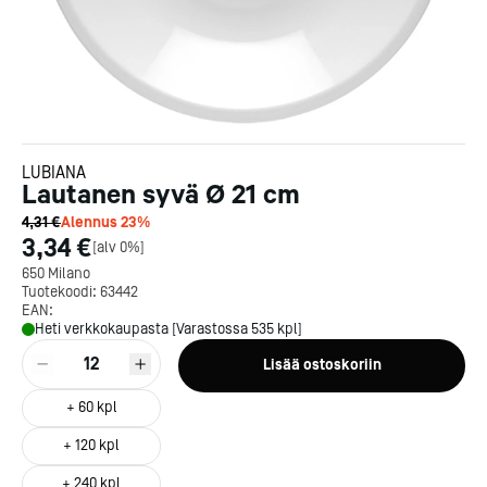
LUBIANA
Lautanen syvä Ø 21 cm
4,31 €
Alennus
23
%
3,34 €
[
alv 0%
]
650 Milano
Tuotekoodi:
63442
EAN:
Heti verkkokaupasta [Varastossa 535 kpl]
12
Lisää ostoskoriin
+
60
kpl
+
120
kpl
+
240
kpl