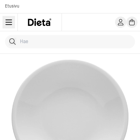
Etusivu
Hae tuotteita
Kirjoita hakusana...