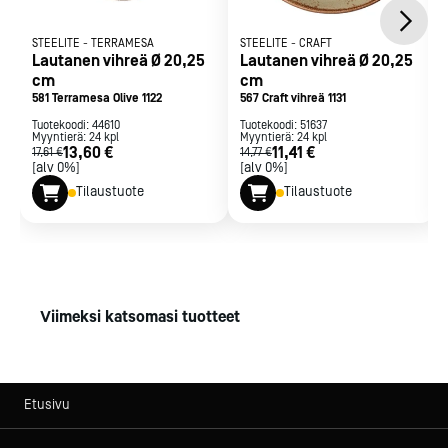
STEELITE
-
TERRAMESA
STEELITE
-
CRAFT
Lautanen vihreä Ø 20,25
Lautanen vihreä Ø 20,25
cm
cm
581 Terramesa Olive 1122
567 Craft vihreä 1131
Tuotekoodi:
44610
Tuotekoodi:
51637
Myyntierä:
24
kpl
Myyntierä:
24
kpl
13,60 €
11,41 €
17,61 €
14,77 €
[alv 0%]
[alv 0%]
Tilaustuote
Tilaustuote
Viimeksi katsomasi tuotteet
Etusivu