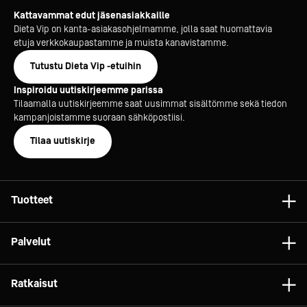
Kattavammat edut jäsenasiakkaille
Dieta Vip on kanta-asiakasohjelmamme, jolla saat huomattavia
etuja verkkokaupastamme ja muista kanavistamme.
Tutustu Dieta Vip -etuihin
Inspiroidu uutiskirjeemme parissa
Tilaamalla uutiskirjeemme saat uusimmat sisältömme sekä tiedon
kampanjoistamme suoraan sähköpostiisi.
Tilaa uutiskirje
Tuotteet
Astiat
Palvelut
Laitteet
Konsultointi
Tarvikkeet
Ratkaisut
Projektit