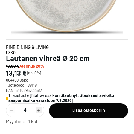
FINE DINING & LIVING
USKO
Lautanen vihreä Ø 20 cm
16,39 €
Alennus
20
%
13,13 €
[
alv 0%
]
604400 Usko
Tuotekoodi:
66116
EAN:
5410595703562
Tilaustuote
[
Tilattavissa
kun tilaat nyt, tilauksesi arvioitu
saapumisaika varastoon
7.9.2026
]
Kotipizza on vuonna 1987
4
Lisää ostoskoriin
perustettu yritys, jolla on yli
300 ravintolaa eri puolella
Myyntierä:
4
kpl
Suomea. Dieta on tehnyt
Michelin-tähdet jaettii
Kotipizzan kanssa pitkään
maanantaina 27.5. Helsing