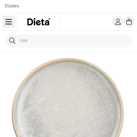
Etusivu
Hae tuotteita
Kirjoita hakusana...