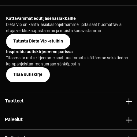
Kattavammat edut jäsenasiakkaille
Dieta Vip on kanta-asiakasohjelmamme, jolla saat huomattavia
etuja verkkokaupastamme ja muista kanavistamme.
Tutustu Dieta Vip -etuihin
Inspiroidu uutiskirjeemme parissa
Tilaamalla uutiskirjeemme saat uusimmat sisältömme sekä tiedon
kampanjoistamme suoraan sähköpostiisi.
Tilaa uutiskirje
Tuotteet
Astiat
Palvelut
Laitteet
Konsultointi