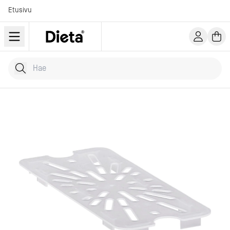
Etusivu
Hae tuotteita
Kirjoita hakusana...