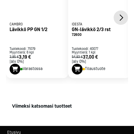
CAMBRO
IDESTA
Lävikkö PP GN 1/2
GN-lävikkö 2/3 rst
72600
Tuotekoodi:
71079
Tuotekoodi:
40077
Myyntierä:
6
kpl
Myyntierä:
1
kpl
3,19 €
37,00 €
3,85 €
54,93 €
[alv 0%]
[alv 0%]
Varastossa
Tilaustuote
Viimeksi katsomasi tuotteet
Etusivu