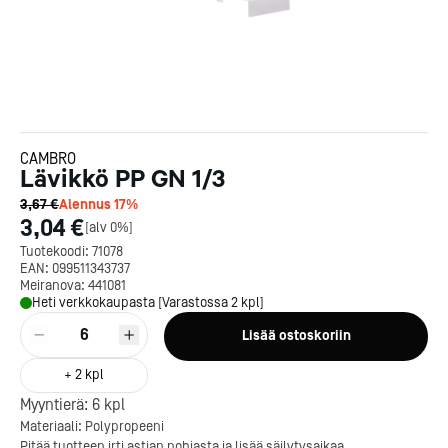
CAMBRO
Lävikkö PP GN 1/3
3,67 €
Alennus
17
%
3,04 €
[
alv 0%
]
Tuotekoodi:
71078
EAN:
099511343737
Meiranova:
441081
Heti verkkokaupasta [Varastossa 2 kpl]
6
Lisää ostoskoriin
+
2
kpl
Kotipizza on vuonna 1987
Myyntierä:
6
kpl
perustettu yritys, jolla on yli
Materiaali: Polypropeeni
300 ravintolaa eri puolella
Pitää tuotteen irti astian pohjasta ja lisää säilytysaikaa.