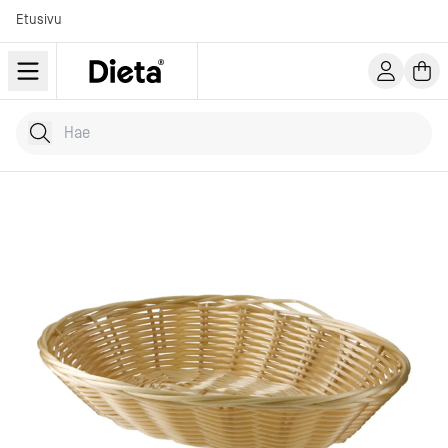
Etusivu
Hae tuotteita
Kirjoita hakusana...