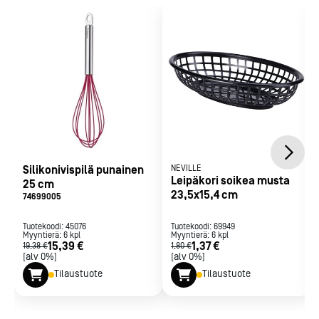
Silikonivispilä punainen
NEVILLE
Leipäkori soikea musta
25 cm
23,5x15,4 cm
74699005
Tuotekoodi:
45076
Tuotekoodi:
69949
Myyntierä:
6
kpl
Myyntierä:
6
kpl
15,39 €
1,37 €
19,38 €
1,80 €
[alv 0%]
[alv 0%]
Tilaustuote
Tilaustuote