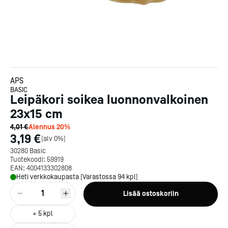
APS
BASIC
Leipäkori soikea luonnonvalkoinen
23x15 cm
4,01 €
Alennus
20
%
3,19 €
[
alv 0%
]
30280 Basic
Tuotekoodi:
59919
EAN:
4004133302808
Heti verkkokaupasta [Varastossa 94 kpl]
1
Lisää ostoskoriin
+
5
kpl