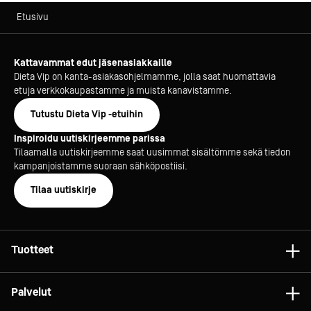
Etusivu
Kattavammat edut jäsenasiakkaille
Dieta Vip on kanta-asiakasohjelmamme, jolla saat huomattavia
etuja verkkokaupastamme ja muista kanavistamme.
Tutustu Dieta Vip -etuihin
Inspiroidu uutiskirjeemme parissa
Tilaamalla uutiskirjeemme saat uusimmat sisältömme sekä tiedon
kampanjoistamme suoraan sähköpostiisi.
Tilaa uutiskirje
Tuotteet
Astiat
Palvelut
Laitteet