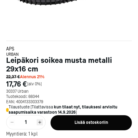
APS
URBAN
Leipäkori soikea musta metalli
29x16 cm
22,37 €
Alennus
21
%
17,76 €
[
alv 0%
]
30337 Urban
Tuotekoodi:
66044
EAN:
4004133303379
Tilaustuote
[
Tilattavissa
kun tilaat nyt, tilauksesi arvioitu
saapumisaika varastoon
14.9.2026
]
1
Lisää ostoskoriin
Kotipizza on vuonna 1987
Myyntierä:
1
kpl
perustettu yritys, jolla on yli