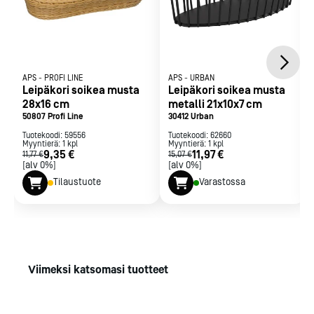
APS
-
PROFI LINE
APS
-
URBAN
Leipäkori soikea musta
Leipäkori soikea musta
28x16 cm
metalli 21x10x7 cm
50807 Profi Line
30412 Urban
Tuotekoodi:
59556
Tuotekoodi:
62660
Myyntierä:
1
kpl
Myyntierä:
1
kpl
9,35 €
11,97 €
11,77 €
15,07 €
[alv 0%]
[alv 0%]
Tilaustuote
Varastossa
Viimeksi katsomasi tuotteet