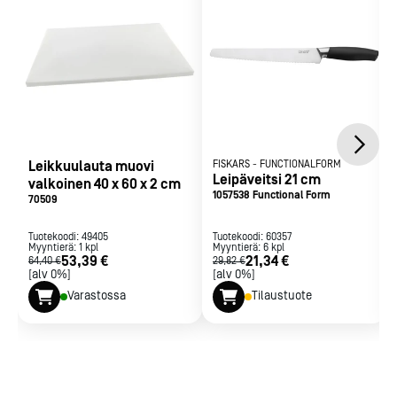
Leikkuulauta muovi
FISKARS
-
FUNCTIONALFORM
Leipäveitsi 21 cm
valkoinen 40 x 60 x 2 cm
1057538 Functional Form
70509
Tuotekoodi:
49405
Tuotekoodi:
60357
Myyntierä:
1
kpl
Myyntierä:
6
kpl
53,39 €
21,34 €
64,40 €
29,82 €
[alv 0%]
[alv 0%]
Varastossa
Tilaustuote