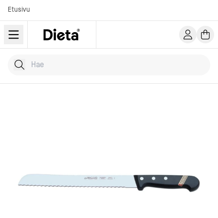
Etusivu
Hae tuotteita
Kirjoita hakusana...