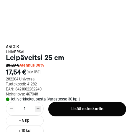
ARCOS
UNIVERSAL
Leipäveitsi 25 cm
28,20 €
Alennus
38
%
17,54 €
[
alv 0%
]
282204 Universal
Tuotekoodi:
41282
EAN:
8421002282249
Meiranova:
467048
Heti verkkokaupasta [Varastossa 30 kpl]
1
Lisää ostoskoriin
+
5
kpl
+
10
kpl