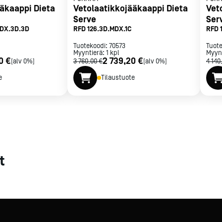
äkaappi Dieta
Vetolaatikkojääkaappi Dieta
Vet
Serve
Ser
HDX.3D.3D
RFD 126.3D.MDX.1C
RFD 
Tuotekoodi:
70573
Tuot
Myyntierä:
1
kpl
Myyn
0 €
2 739,20 €
[alv 0%]
3 760,00 €
[alv 0%]
4 140
e
Tilaustuote
kon ritilä)
t
n. Puhdistus onnistuu käyttäjän toimesta.
steitä. Kylmäaine R290 on energiatehokas ja ympäristöystävällinen (
een muuttuessa.
elmä on sertifioitu ISO 9001:2015:n ja ympäristöjärjestelmä