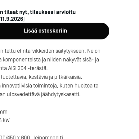
n tilaat nyt, tilauksesi arvioitu
n
11.9.2026
]
Lisää ostoskoriin
iteltu elintarvikkeiden säilytykseen. Ne on
a komponenteista ja niiden näkyvät sisä- ja
a-
ta AISI 304 -terästä.
luotettavia, kestäviä ja pitkäikäisiä.
 innovatiivisia toimintoja, kuten huoltoa tai
an ulosvedettävä jäähdytyskasetti.
 mm
75 kW
400/450 x 600 -leipomopelti