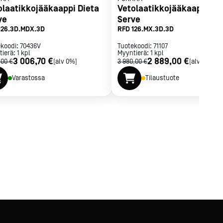
olaatikkojääkaappi Dieta
Vetolaatikkojääkaappi Di
ve
Serve
126.3D.MDX.3D
RFD 126.MX.3D.3D
ekoodi:
70436V
Tuotekoodi:
71107
tierä:
1
kpl
Myyntierä:
1
kpl
3 006,70 €
2 889,00 €
,00 €
[alv 0%]
3 980,00 €
[alv 0%]
Varastossa
Tilaustuote
GWP 3).