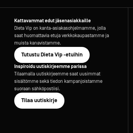
ISO 14001:2015 mukaisesti.Valmistaja edellyttää Conflict M
Suomessa valmistettujen Porkka-tuotteiden kierrätettävyys
Kattavammat edut jäsenasiakkaille
Dieta Vip on kanta-asiakasohjelmamme, jolla
saat huomattavia etuja verkkokaupastamme ja
muista kanavistamme.
Tutustu Dieta Vip -etuihin
Inspiroidu uutiskirjeemme parissa
Tilaamalla uutiskirjeemme saat uusimmat
sisältömme sekä tiedon kampanjoistamme
suoraan sähköpostiisi.
Tilaa uutiskirje