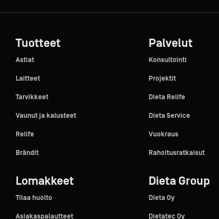
inerals -säännöstön noudattamista toimittajiltaan.
 ja muu hyötykäyttö on yli 95%.
Tuotteet
Palvelut
Astiat
Konsultointi
Laitteet
Projektit
Tarvikkeet
Dieta Relife
Vaunut ja kalusteet
Dieta Service
Relife
Vuokraus
Brändit
Rahoitusratkaisut
Lomakkeet
Dieta Group
Tilaa huolto
Dieta Oy
Asiakaspalautteet
Dietatec Oy