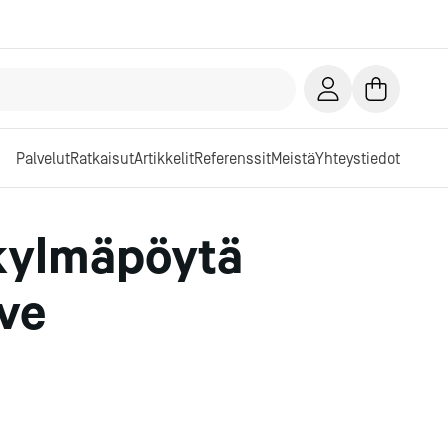
Palvelut
Ratkaisut
Artikkelit
Referenssit
Meistä
Yhteystiedot
kylmäpöytä
ve