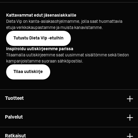
Kattavammat edut jäsenasiakkaille
Dieta Vip on kanta-asiakasohjelmamme, jolla saat huomattavia
etuja verkkokaupastamme ja muista kanavistamme.
Tutustu Dieta Vip -etuihin
Inspiroidu uutiskirjeemme parissa
Tilaamalla uutiskirjeemme saat uusimmat sisältömme sekä tiedon
kampanjoistamme suoraan sähköpostiisi.
Tilaa uutiskirje
Tuotteet
Astiat
Palvelut
Laitteet
Konsultointi
Tarvikkeet
Ratkaisut