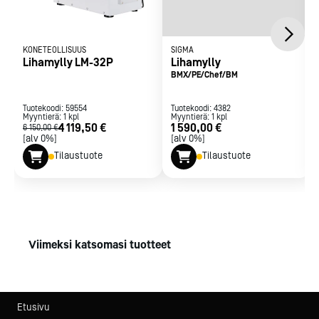
KONETEOLLISUUS
SIGMA
Lihamylly LM-32P
Lihamylly
BMX/PE/Chef/BM
Tuotekoodi:
59554
Tuotekoodi:
4382
Myyntierä:
1
kpl
Myyntierä:
1
kpl
4 119,50 €
1 590,00 €
6 150,00 €
[alv 0%]
[alv 0%]
Tilaustuote
Tilaustuote
Viimeksi katsomasi tuotteet
Etusivu