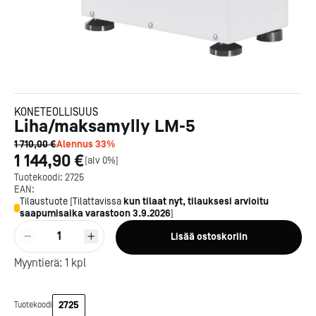
KONETEOLLISUUS
Liha/maksamylly LM-5
1 710,00 €
Alennus
33
%
1 144,90 €
[
alv 0%
]
Tuotekoodi:
2725
EAN:
Tilaustuote
[
Tilattavissa
kun tilaat nyt, tilauksesi arvioitu
saapumisaika varastoon
3.9.2026
]
1
Lisää ostoskoriin
Myyntierä:
1
kpl
Kotipizza on vuonna 1987
perustettu yritys, jolla on yli
300 ravintolaa eri puolella
2725
Tuotekoodi
Suomea. Dieta on tehnyt
Michelin-tähdet jaettii