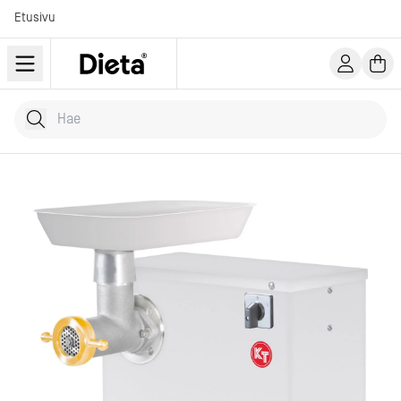
Etusivu
Hae tuotteita
Kirjoita hakusana...