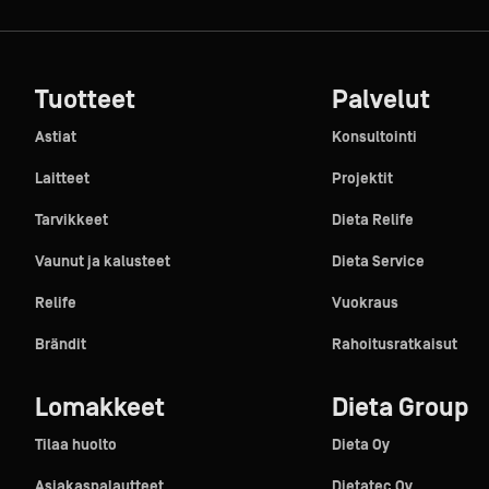
Tuotteet
Palvelut
Astiat
Konsultointi
Laitteet
Projektit
Tarvikkeet
Dieta Relife
Vaunut ja kalusteet
Dieta Service
Relife
Vuokraus
Brändit
Rahoitusratkaisut
Lomakkeet
Dieta Group
Tilaa huolto
Dieta Oy
Asiakaspalautteet
Dietatec Oy