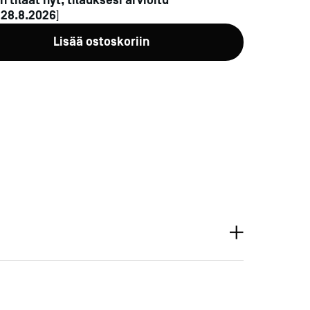
n tilaat nyt, tilauksesi arvioitu
n
28.8.2026
]
Lisää ostoskoriin
a-