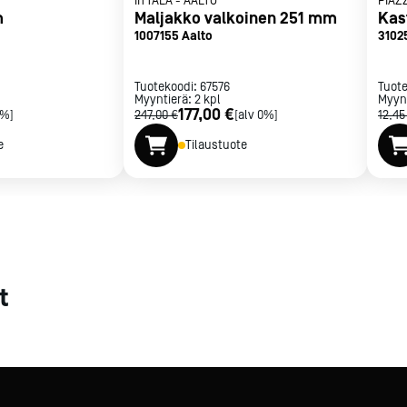
IITTALA
-
AALTO
PIAZ
m
Maljakko valkoinen 251 mm
Kas
met
1007155 Aalto
3102
t
Tuotekoodi:
67576
Tuot
Myyntierä:
2
kpl
Myyn
177,00 €
0%]
247,00 €
[alv 0%]
12,45
e
Tilaustuote
rje
Liity Vip-asiakkaaksi
t