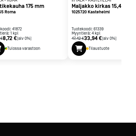
ZA
-
ROMA
IITTALA
-
KASTEHELMI
tikekauha 175 mm
Maljakko kirkas 15,4 cm
55 Roma
1025720 Kastehelmi
ekoodi:
41872
Tuotekoodi:
61339
tierä:
1
kpl
Myyntierä:
4
kpl
8,72 €
33,94 €
 €
[alv 0%]
47,42 €
[alv 0%]
Tulossa varastoon
Tilaustuote