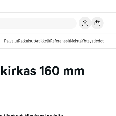
Palvelut
Ratkaisut
Artikkelit
Referenssit
Meistä
Yhteystiedot
 kirkas 160 mm