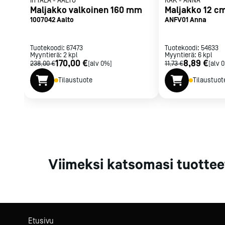
IITTALA
-
AALTO
RAK
-
ANNA
Parilat ja
Maljakko valkoinen 160 mm
Maljakko 12 c
rasvakeitti
1007042 Aalto
ANFV01 Anna
Rasvakeittime
Parilat
Tuotekoodi:
67473
Tuotekoodi:
54633
Myyntierä:
2
kpl
Myyntierä:
Kierrätys
6
kpl
170,00 €
8,89 €
238,00 €
[alv 0%]
11,73 €
[alv 
Tilaustuote
Tilaustuot
Kaikki
laitteet
Tilaa uutiski
Viimeksi katsomasi tuottee
Etusivu