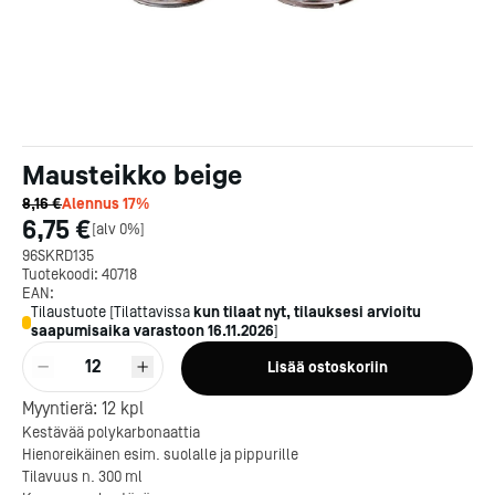
Mausteikko beige
8,16 €
Alennus
17
%
6,75 €
[
alv 0%
]
96SKRD135
Tuotekoodi:
40718
EAN:
Tilaustuote
[
Tilattavissa
kun tilaat nyt, tilauksesi arvioitu
saapumisaika varastoon
16.11.2026
]
12
Lisää ostoskoriin
Myyntierä:
12
kpl
Kestävää polykarbonaattia
Kotipizza on vuonna 1987
Hienoreikäinen esim. suolalle ja pippurille
perustettu yritys, jolla on yli
Tilavuus n. 300 ml
300 ravintolaa eri puolella