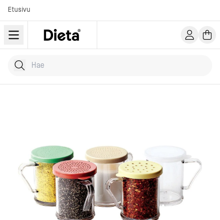
Etusivu
Hae tuotteita
Kirjoita hakusana...