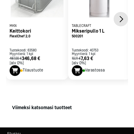
MKN
TABLECRAFT
Keittokori
Mikseripullo 1 L
FlexiChef 2.0
500201
Tuotekoodi:
63580
Tuotekoodi:
40753
Myyntierä:
1
kpl
Myyntierä:
1
kpl
346,68 €
7,63 €
487,00 €
10,11 €
[alv 0%]
[alv 0%]
Tilaustuote
Varastossa
Viimeksi katsomasi tuotteet
Etusivu