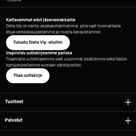
Kattavammat edut jäsenasiakkaille
Dieta Vip on kanta-asiakasohjelmamme, jolla saat huomattavia
etuja verkkokaupastamme ja muista kanavistamme.
Tutustu Dieta Vip -etuihin
Inspiroidu uutiskirjeemme parissa
Tilaamalla uutiskirjeemme saat uusimmat sisältömme sekä tiedon
kampanjoistamme suoraan sähköpostiisi.
Tilaa uutiskirje
Tuotteet
Astiat
Palvelut
Laitteet
Konsultointi