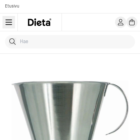
Etusivu
Hae tuotteita
Kirjoita hakusana...