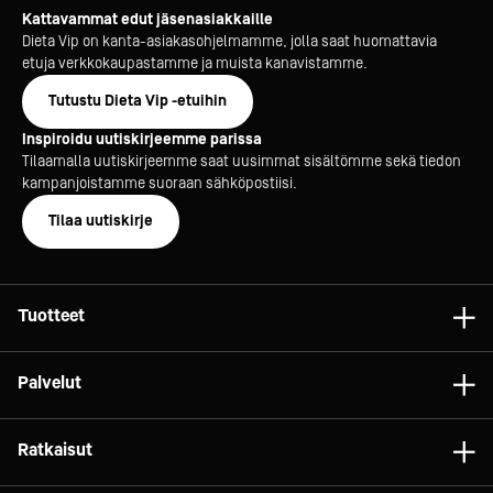
Kattavammat edut jäsenasiakkaille
Dieta Vip on kanta-asiakasohjelmamme, jolla saat huomattavia
etuja verkkokaupastamme ja muista kanavistamme.
Tutustu Dieta Vip -etuihin
Inspiroidu uutiskirjeemme parissa
Tilaamalla uutiskirjeemme saat uusimmat sisältömme sekä tiedon
kampanjoistamme suoraan sähköpostiisi.
Tilaa uutiskirje
Tuotteet
Astiat
Palvelut
Laitteet
Konsultointi
Tarvikkeet
Ratkaisut
Projektit
Vaunut ja kalusteet