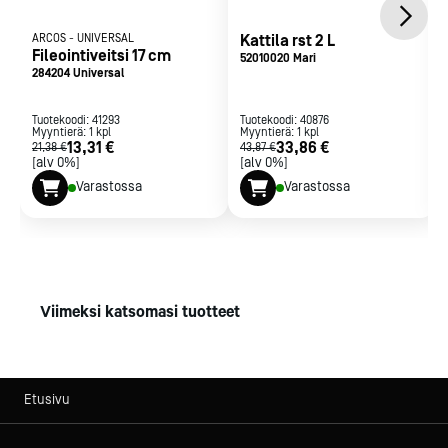
ARCOS
-
UNIVERSAL
Kattila rst 2 L
Fileointiveitsi 17 cm
52010020 Mari
284204 Universal
Tuotekoodi:
41293
Tuotekoodi:
40876
Myyntierä:
1
kpl
Myyntierä:
1
kpl
13,31 €
33,86 €
21,38 €
43,87 €
[alv 0%]
[alv 0%]
Varastossa
Varastossa
Viimeksi katsomasi tuotteet
Etusivu