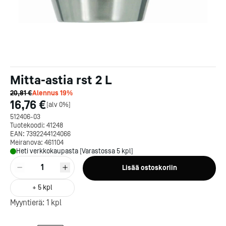
Mitta-astia rst 2 L
20,81 €
Alennus
19
%
16,76 €
[
alv 0%
]
512406-03
Tuotekoodi:
41248
EAN:
7392244124066
Meiranova:
461104
Heti verkkokaupasta [Varastossa 5 kpl]
1
Lisää ostoskoriin
Kotipizza on vuonna 1987
perustettu yritys, jolla on yli
+
5
kpl
300 ravintolaa eri puolella
Myyntierä:
1
kpl
Suomea. Dieta on tehnyt
Michelin-tähdet jaettii
Kotipizzan kanssa pitkään
maanantaina 27.5. Helsing
yhteistyötä, ja olemme
Suomeen saatiin kaksi uu