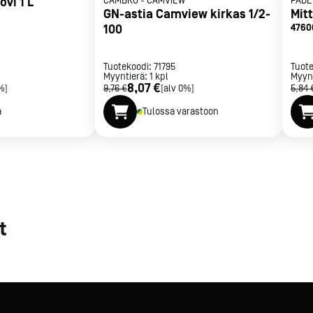
vi 1 L
CAMBRO
-
CAMVIEW
PADE
GN-astia Camview kirkas 1/2-
Mitt
met
100
4760
t
Tuotekoodi:
71795
Tuot
Myyntierä:
1
kpl
Myyn
8,07 €
%]
9,76 €
[alv 0%]
5,84 
a
Tulossa varastoon
rje
Liity Vip-asiakkaaksi
t