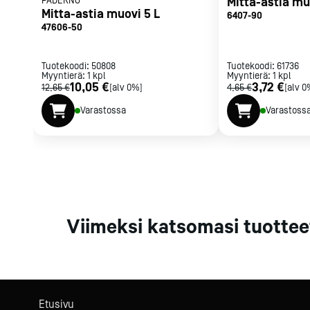
PADERNO
Mitta-astia muo
Parilat ja
Mitta-astia muovi 5 L
6407-90
rasvakeitti
47606-50
Rasvakeittime
Parilat
Tuotekoodi:
50808
Tuotekoodi:
61736
Myyntierä:
1
kpl
Myyntierä:
Kierrätys
1
kpl
10,05 €
3,72 €
12,65 €
[alv 0%]
4,65 €
[alv 0
Varastossa
Varastoss
Kaikki
laitteet
Tilaa uutiski
Viimeksi katsomasi tuottee
Etusivu