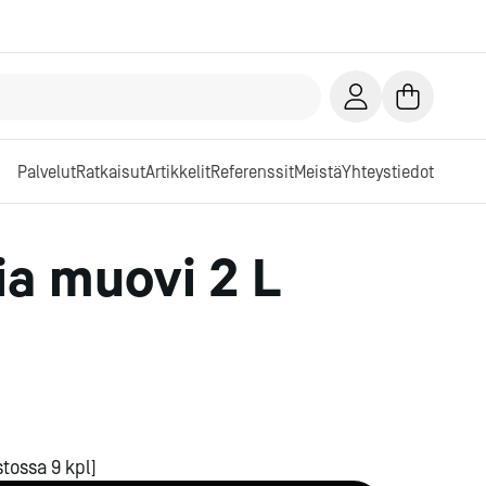
Palvelut
Ratkaisut
Artikkelit
Referenssit
Meistä
Yhteystiedot
ia muovi 2 L
tossa 9 kpl]