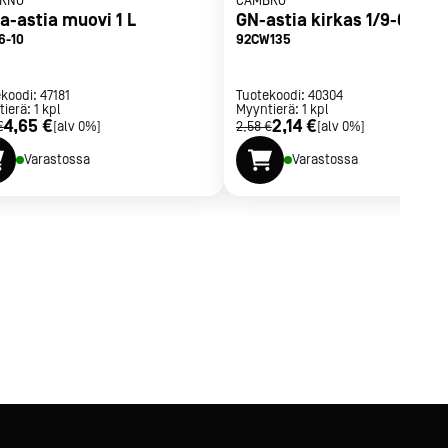
RNO
CAMBRO
a-astia muovi 1 L
GN-astia kirkas 1/9-65
6-10
92CW135
ekoodi:
47181
Tuotekoodi:
40304
tierä:
1
kpl
Myyntierä:
1
kpl
4,65 €
2,14 €
€
[alv 0%]
2,58 €
[alv 0%]
Varastossa
Varastossa