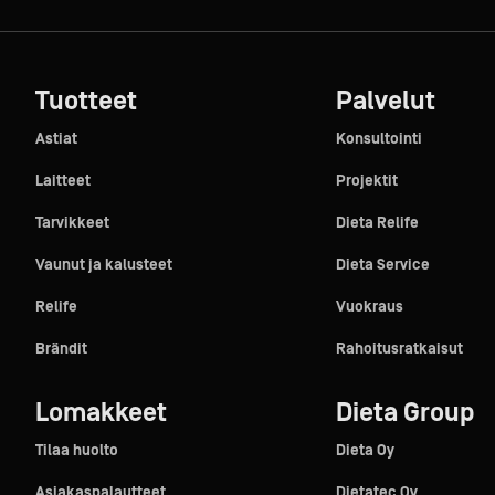
Tuotteet
Palvelut
Astiat
Konsultointi
Laitteet
Projektit
Tarvikkeet
Dieta Relife
Vaunut ja kalusteet
Dieta Service
Relife
Vuokraus
Brändit
Rahoitusratkaisut
Lomakkeet
Dieta Group
Tilaa huolto
Dieta Oy
Asiakaspalautteet
Dietatec Oy