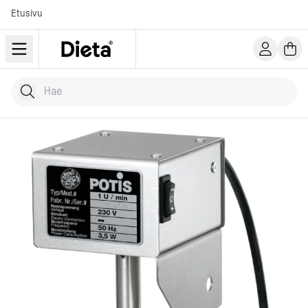
Etusivu
Hae tuotteita
Kirjoita hakusana...