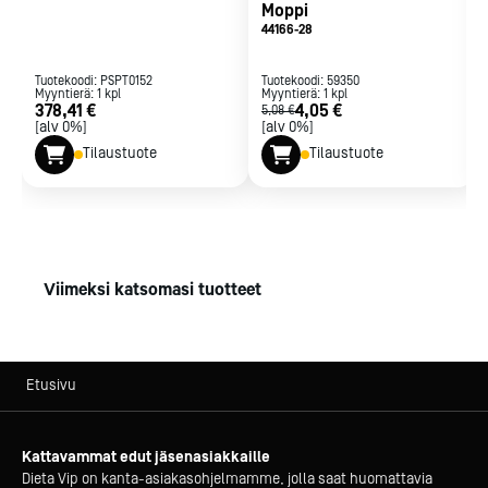
Moppi
44166-28
Tuotekoodi:
PSPT0152
Tuotekoodi:
59350
Myyntierä:
1
kpl
Myyntierä:
1
kpl
378,41 €
4,05 €
5,08 €
[alv 0%]
[alv 0%]
Tilaustuote
Tilaustuote
Viimeksi katsomasi tuotteet
Etusivu
Kattavammat edut jäsenasiakkaille
Dieta Vip on kanta-asiakasohjelmamme, jolla saat huomattavia