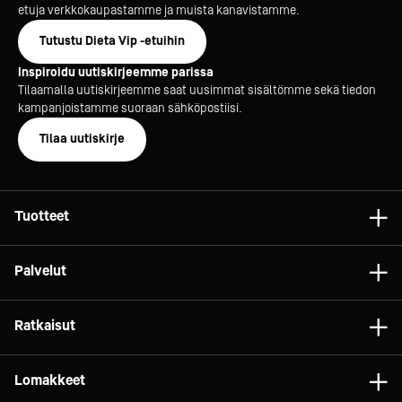
etuja verkkokaupastamme ja muista kanavistamme.
Tutustu Dieta Vip -etuihin
Inspiroidu uutiskirjeemme parissa
Tilaamalla uutiskirjeemme saat uusimmat sisältömme sekä tiedon
kampanjoistamme suoraan sähköpostiisi.
Tilaa uutiskirje
Tuotteet
Astiat
Palvelut
Laitteet
Konsultointi
Tarvikkeet
Ratkaisut
Projektit
Vaunut ja kalusteet
Gelato
Dieta Relife
Lomakkeet
Relife