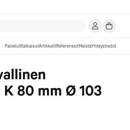
Palvelut
Ratkaisut
Artikkelit
Referenssit
Meistä
Yhteystiedot
allinen
n K 80 mm Ø 103