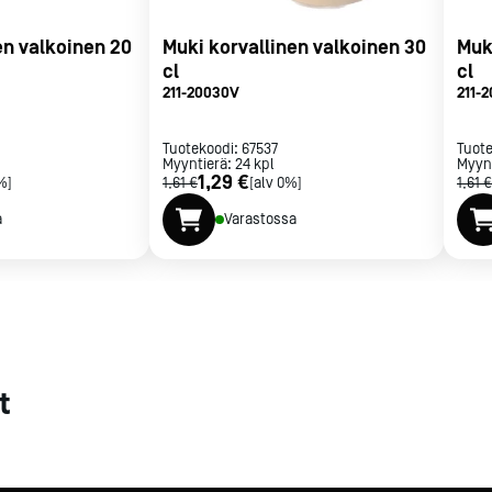
met
en valkoinen 20
Muki korvallinen valkoinen 30
Muk
cl
cl
t
211-20030V
211-
Tuotekoodi:
67537
Tuot
Myyntierä:
24
kpl
Myyn
1,29 €
%]
1,61 €
[alv 0%]
1,61 €
rje
Liity Vip-asiakkaaksi
a
Varastossa
t