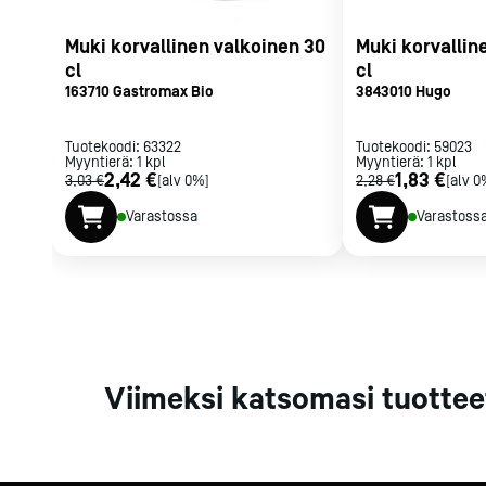
Parilat ja
rasvakeitti
Muki korvallinen valkoinen 30
Muki korvallin
cl
cl
Rasvakeittime
163710 Gastromax Bio
3843010 Hugo
Parilat
Kierrätys
Tuotekoodi:
63322
Tuotekoodi:
59023
Myyntierä:
1
kpl
Myyntierä:
1
kpl
2,42 €
1,83 €
3,03 €
[alv 0%]
2,28 €
[alv 0
Kaikki
laitteet
Tilaa uutiski
Varastossa
Varastoss
Viimeksi katsomasi tuottee