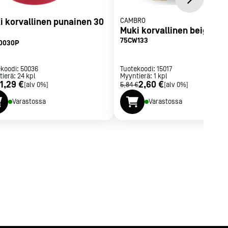
i korvallinen punainen 30
CAMBRO
Muki korvallinen beige 24 
75CW133
20030P
ekoodi:
50036
Tuotekoodi:
15017
tierä:
24
kpl
Myyntierä:
1
kpl
1,29 €
2,60 €
[alv 0%]
5,84 €
[alv 0%]
Varastossa
Varastossa