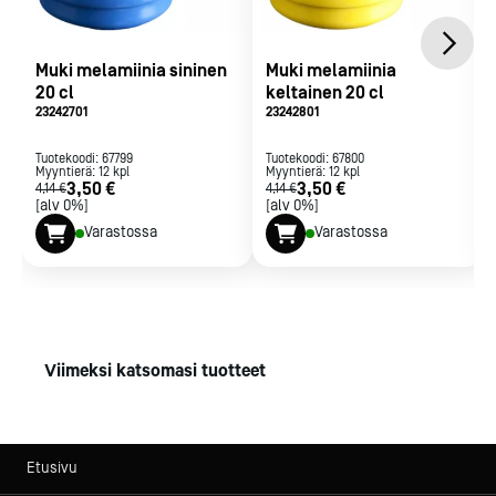
Muki melamiinia sininen
Muki melamiinia
20 cl
keltainen 20 cl
23242701
23242801
Tuotekoodi:
67799
Tuotekoodi:
67800
Myyntierä:
12
kpl
Myyntierä:
12
kpl
3,50 €
3,50 €
4,14 €
4,14 €
[alv 0%]
[alv 0%]
Varastossa
Varastossa
Viimeksi katsomasi tuotteet
Etusivu