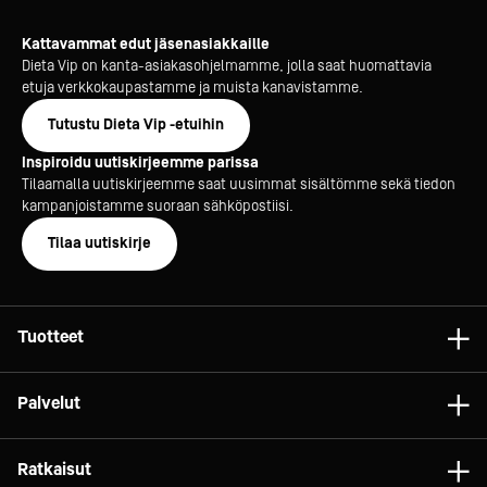
Kattavammat edut jäsenasiakkaille
Dieta Vip on kanta-asiakasohjelmamme, jolla saat huomattavia
etuja verkkokaupastamme ja muista kanavistamme.
Tutustu Dieta Vip -etuihin
Inspiroidu uutiskirjeemme parissa
Tilaamalla uutiskirjeemme saat uusimmat sisältömme sekä tiedon
kampanjoistamme suoraan sähköpostiisi.
Tilaa uutiskirje
Tuotteet
Astiat
Palvelut
Laitteet
Konsultointi
Tarvikkeet
Ratkaisut