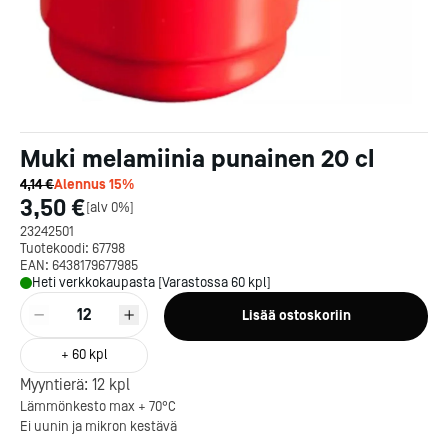
Muki melamiinia punainen 20 cl
4,14 €
Alennus
15
%
3,50 €
[
alv 0%
]
23242501
Tuotekoodi:
67798
EAN:
6438179677985
Heti verkkokaupasta [Varastossa 60 kpl]
12
Lisää ostoskoriin
+
60
kpl
Kotipizza on vuonna 1987
Myyntierä:
12
kpl
perustettu yritys, jolla on yli
Lämmönkesto max + 70°C
300 ravintolaa eri puolella
Ei uunin ja mikron kestävä
Suomea. Dieta on tehnyt
Michelin-tähdet jaettii