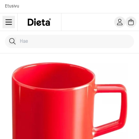
Etusivu
Hae tuotteita
Kirjoita hakusana...