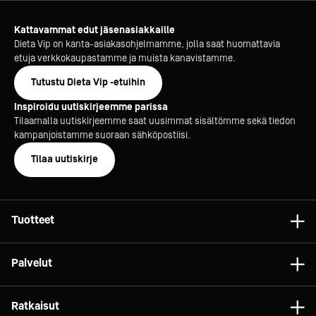
Kattavammat edut jäsenasiakkaille
Dieta Vip on kanta-asiakasohjelmamme, jolla saat huomattavia
etuja verkkokaupastamme ja muista kanavistamme.
Tutustu Dieta Vip -etuihin
Inspiroidu uutiskirjeemme parissa
Tilaamalla uutiskirjeemme saat uusimmat sisältömme sekä tiedon
kampanjoistamme suoraan sähköpostiisi.
Tilaa uutiskirje
Tuotteet
Astiat
Palvelut
Laitteet
Konsultointi
Tarvikkeet
Ratkaisut