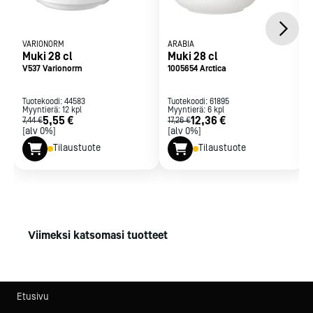
VARIONORM
ARABIA
Muki 28 cl
Muki 28 cl
V537 Varionorm
1005654 Arctica
Tuotekoodi:
44583
Tuotekoodi:
61895
Myyntierä:
12
kpl
Myyntierä:
6
kpl
5,55 €
12,36 €
7,44 €
17,26 €
[alv 0%]
[alv 0%]
Tilaustuote
Tilaustuote
Viimeksi katsomasi tuotteet
Etusivu