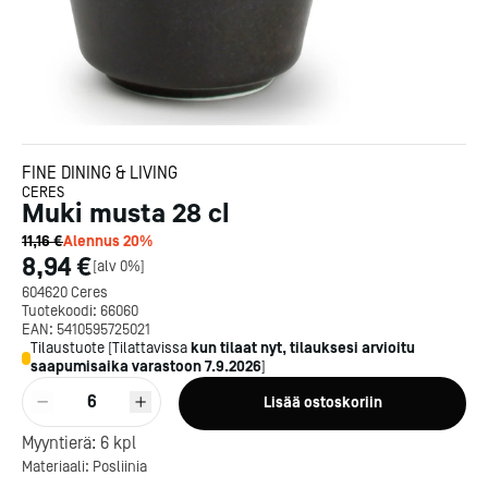
FINE DINING & LIVING
CERES
Muki musta 28 cl
11,16 €
Alennus
20
%
8,94 €
[
alv 0%
]
604620 Ceres
Tuotekoodi:
66060
EAN:
5410595725021
Tilaustuote
[
Tilattavissa
kun tilaat nyt, tilauksesi arvioitu
saapumisaika varastoon
7.9.2026
]
6
Lisää ostoskoriin
Kotipizza on vuonna 1987
perustettu yritys, jolla on yli
Myyntierä:
6
kpl
300 ravintolaa eri puolella
Materiaali: Posliinia
Suomea. Dieta on tehnyt
Michelin-tähdet jaettii