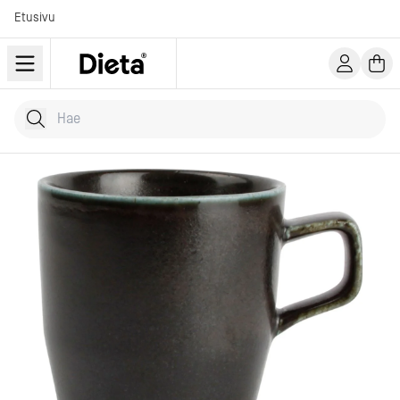
Etusivu
Hae tuotteita
Kirjoita hakusana...