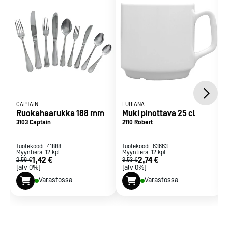
CAPTAIN
LUBIANA
Ruokahaarukka 188 mm
Muki pinottava 25 cl
3103 Captain
2110 Robert
Tuotekoodi:
41888
Tuotekoodi:
63663
Myyntierä:
12
kpl
Myyntierä:
12
kpl
1,42 €
2,74 €
2,56 €
3,53 €
[alv 0%]
[alv 0%]
Varastossa
Varastossa