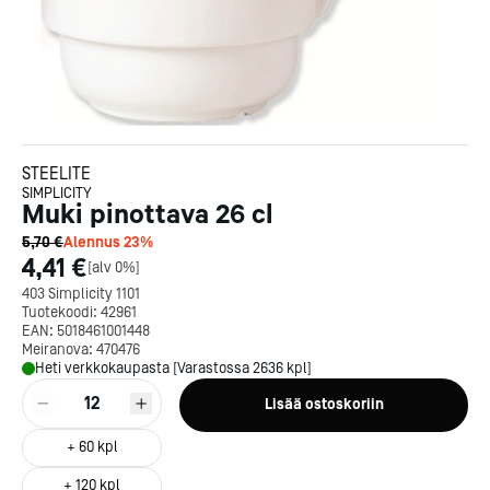
STEELITE
SIMPLICITY
Muki pinottava 26 cl
5,70 €
Alennus
23
%
4,41 €
[
alv 0%
]
403 Simplicity 1101
Tuotekoodi:
42961
EAN:
5018461001448
Meiranova:
470476
Heti verkkokaupasta [Varastossa 2636 kpl]
12
Lisää ostoskoriin
+
60
kpl
+
120
kpl