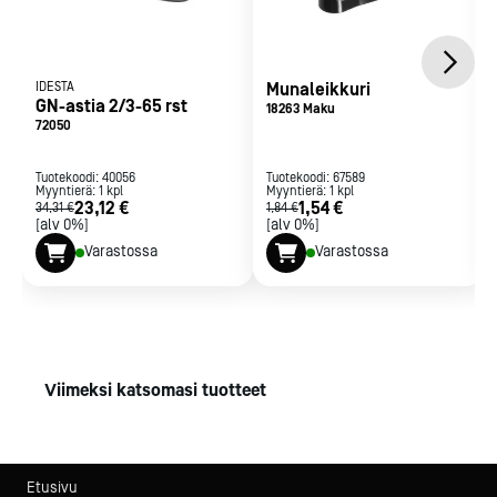
IDESTA
Munaleikkuri
GN-astia 2/3-65 rst
18263 Maku
72050
Tuotekoodi:
40056
Tuotekoodi:
67589
Myyntierä:
1
kpl
Myyntierä:
1
kpl
23,12 €
1,54 €
34,31 €
1,84 €
[alv 0%]
[alv 0%]
Varastossa
Varastossa
Viimeksi katsomasi tuotteet
Etusivu