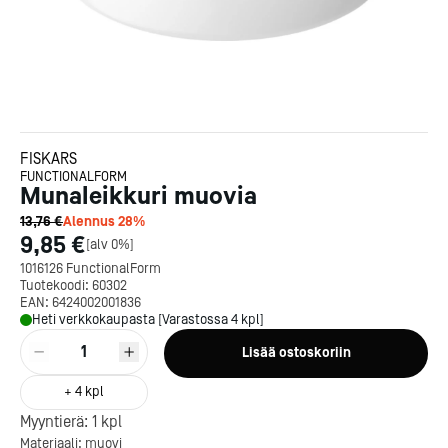
FISKARS
FUNCTIONALFORM
Munaleikkuri muovia
13,76 €
Alennus
28
%
9,85 €
[
alv 0%
]
1016126 FunctionalForm
Tuotekoodi:
60302
EAN:
6424002001836
Heti verkkokaupasta [Varastossa 4 kpl]
1
Lisää ostoskoriin
Kotipizza on vuonna 1987
+
4
kpl
perustettu yritys, jolla on yli
Myyntierä:
1
kpl
300 ravintolaa eri puolella
Materiaali: muovi
Suomea. Dieta on tehnyt
Michelin-tähdet jaettii