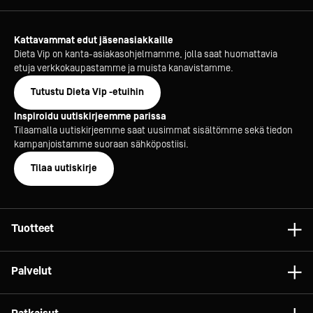
Kattavammat edut jäsenasiakkaille
Dieta Vip on kanta-asiakasohjelmamme, jolla saat huomattavia
etuja verkkokaupastamme ja muista kanavistamme.
Tutustu Dieta Vip -etuihin
Inspiroidu uutiskirjeemme parissa
Tilaamalla uutiskirjeemme saat uusimmat sisältömme sekä tiedon
kampanjoistamme suoraan sähköpostiisi.
Tilaa uutiskirje
Tuotteet
Astiat
Palvelut
Laitteet
Konsultointi