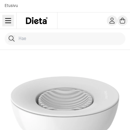
Etusivu
Hae tuotteita
Kirjoita hakusana...