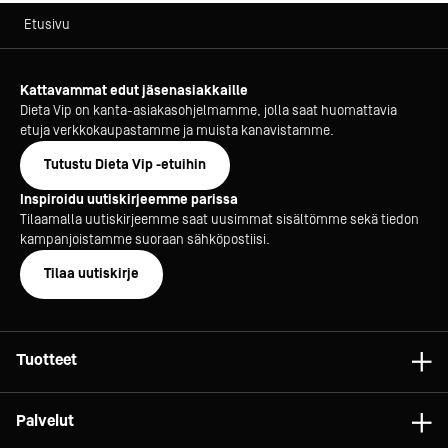
Etusivu
Kattavammat edut jäsenasiakkaille
Dieta Vip on kanta-asiakasohjelmamme, jolla saat huomattavia
etuja verkkokaupastamme ja muista kanavistamme.
Tutustu Dieta Vip -etuihin
Inspiroidu uutiskirjeemme parissa
Tilaamalla uutiskirjeemme saat uusimmat sisältömme sekä tiedon
kampanjoistamme suoraan sähköpostiisi.
Tilaa uutiskirje
Tuotteet
Astiat
Palvelut
Laitteet