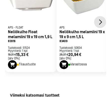
APS
-
FLOAT
APS
Neliökulho Float
Neliökulho melamiini 19 x
melamiini 19 x 19 cm 1,9 L
19 x 9 cm 1,5 L
83916
83409
Tuotekoodi:
51524
Tuotekoodi:
50634
Myyntierä:
1
kpl
Myyntierä:
1
kpl
15,33 €
20,94 €
19,31 €
26,37 €
[alv 0%]
[alv 0%]
Tilaustuote
Varastossa
Viimeksi katsomasi tuotteet