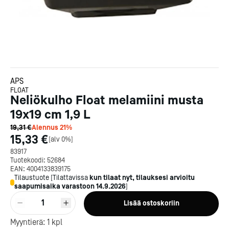
APS
FLOAT
Neliökulho Float melamiini musta
19x19 cm 1,9 L
19,31 €
Alennus
21
%
15,33 €
[
alv 0%
]
83917
Tuotekoodi:
52684
EAN:
4004133839175
Tilaustuote
[
Tilattavissa
kun tilaat nyt, tilauksesi arvioitu
saapumisaika varastoon
14.9.2026
]
1
Lisää ostoskoriin
Kotipizza on vuonna 1987
Myyntierä:
1
kpl
perustettu yritys, jolla on yli