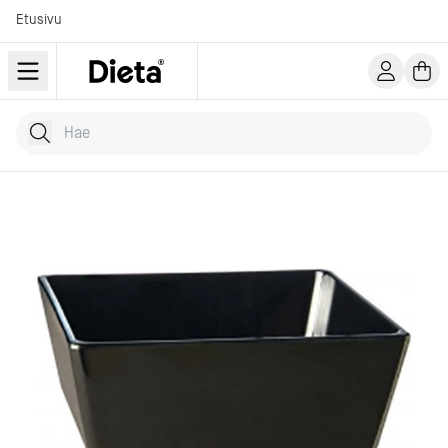
Etusivu
Hae tuotteita
Kirjoita hakusana...