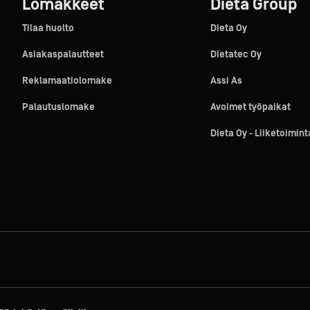
Lomakkeet
Dieta Group
Tilaa huolto
Dieta Oy
Asiakaspalautteet
Dietatec Oy
Reklamaatiolomake
Assi As
Palautuslomake
Avoimet työpaikat
Dieta Oy - Liiketoimin