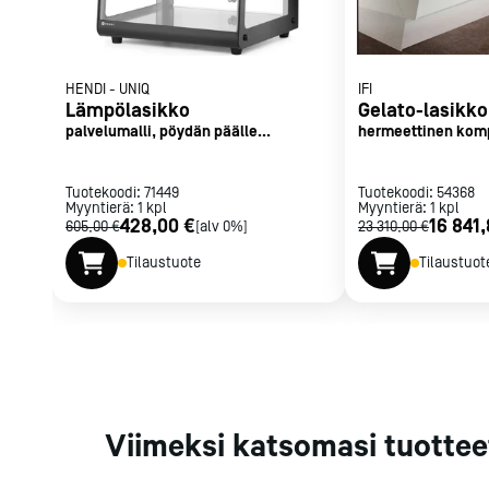
Parilat ja
rasvakeitti
Rasvakeittime
HENDI
-
UNIQ
IFI
Parilat
Lämpölasikko
Gelato-lasikko
Kierrätys
palvelumalli, pöydän päälle
hermeettinen komp
asetettava
pleksiliukulasiove
Tuotekoodi:
71449
Tuotekoodi:
54368
Myyntierä:
1
kpl
Myyntierä:
1
kpl
Kaikki
laitteet
Tilaa uutiski
428,00 €
16 841
605,00 €
[alv 0%]
23 310,00 €
Tilaustuote
Tilaustuot
Viimeksi katsomasi tuottee