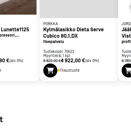
met
t
PORKKA
JORD
 Lunette1125
Kylmälasikko Dieta Serve
Jää
ressori,
Cubico 80.1.DX
Vis
t
itsepalvelu
profi
Tuotekoodi:
70523
Tuot
Myyntierä:
1
kpl
Myyn
rje
Liity Vip-asiakkaaksi
,80 €
4 922,00 €
[alv 0%]
6 820,00 €
[alv 0%]
6 780
e
Tilaustuote
t