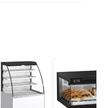
unasruokaloihin.