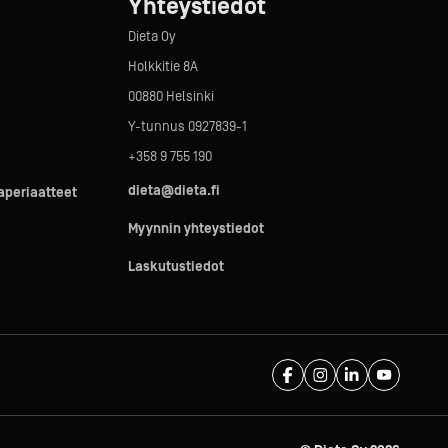
Yhteystiedot
Dieta Oy
Holkkitie 8A
00880 Helsinki
Y-tunnus 0927839-1
+358 9 755 190
dieta@dieta.fi
taperiaatteet
Myynnin yhteystiedot
Laskutustiedot