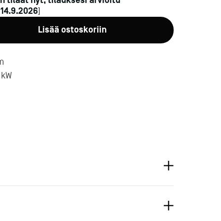
n tilaat nyt, tilauksesi arvioitu
n
14.9.2026
]
Lisää ostoskoriin
mm
2 kW
a-