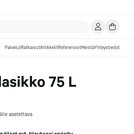
Palvelut
Ratkaisut
Artikkelit
Referenssit
Meistä
Yhteystiedot
lasikko 75 L
älle asetettava