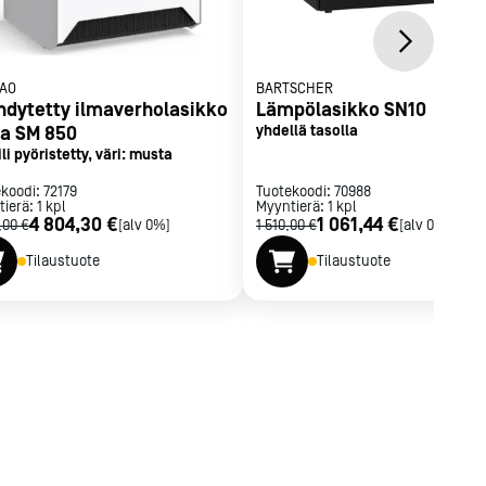
AO
BARTSCHER
hdytetty ilmaverholasikko
Lämpölasikko SN10
ta SM 850
yhdellä tasolla
ili pyöristetty, väri: musta
ekoodi:
72179
Tuotekoodi:
70988
tierä:
1
kpl
Myyntierä:
1
kpl
4 804,30 €
1 061,44 €
,00 €
[alv 0%]
1 510,00 €
[alv 0%]
Tilaustuote
Tilaustuote