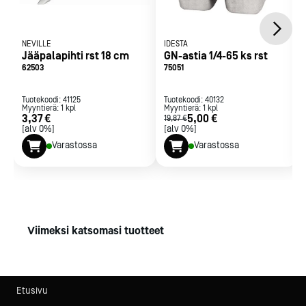
NEVILLE
IDESTA
Jääpalapihti rst 18 cm
GN-astia 1/4-65 ks rst
62503
75051
Tuotekoodi:
41125
Tuotekoodi:
40132
Myyntierä:
1
kpl
Myyntierä:
1
kpl
3,37 €
5,00 €
19,87 €
[alv 0%]
[alv 0%]
Varastossa
Varastossa
Viimeksi katsomasi tuotteet
Etusivu