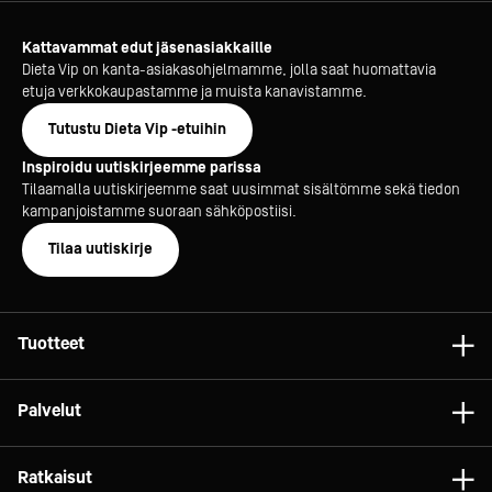
Kattavammat edut jäsenasiakkaille
Dieta Vip on kanta-asiakasohjelmamme, jolla saat huomattavia
etuja verkkokaupastamme ja muista kanavistamme.
Tutustu Dieta Vip -etuihin
Inspiroidu uutiskirjeemme parissa
Tilaamalla uutiskirjeemme saat uusimmat sisältömme sekä tiedon
kampanjoistamme suoraan sähköpostiisi.
Tilaa uutiskirje
Tuotteet
Astiat
Palvelut
Laitteet
Konsultointi
Tarvikkeet
Ratkaisut