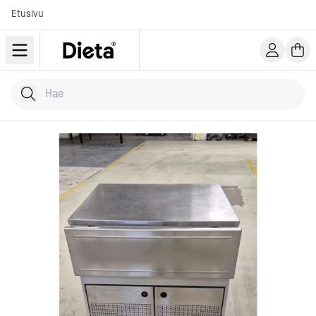
Etusivu
Hae tuotteita
Kirjoita hakusana...