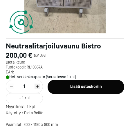
Neutraalitarjoiluvaunu Bistro
200,00 €
[
alv 0%
]
Dieta Relife
Tuotekoodi:
RL10657A
EAN:
Heti verkkokaupasta [Varastossa 1 kpl]
1
Lisää ostoskoriin
+
1
kpl
Myyntierä:
1
kpl
Kotipizza on vuonna 1987
Käytetty / Dieta Relife
perustettu yritys, jolla on yli
300 ravintolaa eri puolella
Päämitat: 800 x 1190 x 900 mm
Suomea. Dieta on tehnyt
Michelin-tähdet jaettii