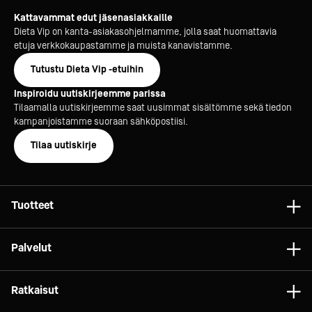
Kattavammat edut jäsenasiakkaille
Dieta Vip on kanta-asiakasohjelmamme, jolla saat huomattavia
etuja verkkokaupastamme ja muista kanavistamme.
Tutustu Dieta Vip -etuihin
Inspiroidu uutiskirjeemme parissa
Tilaamalla uutiskirjeemme saat uusimmat sisältömme sekä tiedon
kampanjoistamme suoraan sähköpostiisi.
Tilaa uutiskirje
Tuotteet
Astiat
Palvelut
Laitteet
Konsultointi
Tarvikkeet
Ratkaisut
Projektit