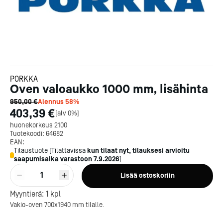
PORKKA
Oven valoaukko 1000 mm, lisähinta
950,00 €
Alennus
58
%
403,39 €
[
alv 0%
]
huonekorkeus 2100
Tuotekoodi:
64682
EAN:
Tilaustuote
[
Tilattavissa
kun tilaat nyt, tilauksesi arvioitu
saapumisaika varastoon
7.9.2026
]
1
Lisää ostoskoriin
Kotipizza on vuonna 1987
perustettu yritys, jolla on yli
Myyntierä:
1
kpl
300 ravintolaa eri puolella
Vakio-oven 700x1940 mm tilalle.
Suomea. Dieta on tehnyt
Michelin-tähdet jaettii
Kotipizzan kanssa pitkään
maanantaina 27.5. Helsing