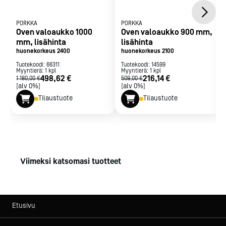
PORKKA
PORKKA
Oven valoaukko 1000
Oven valoaukko 900 mm,
mm, lisähinta
lisähinta
huonekorkeus 2400
huonekorkeus 2100
Tuotekoodi:
66311
Tuotekoodi:
14599
Myyntierä:
1
kpl
Myyntierä:
1
kpl
498,62 €
216,14 €
1 180,00 €
509,00 €
[alv 0%]
[alv 0%]
Tilaustuote
Tilaustuote
Viimeksi katsomasi tuotteet
Etusivu