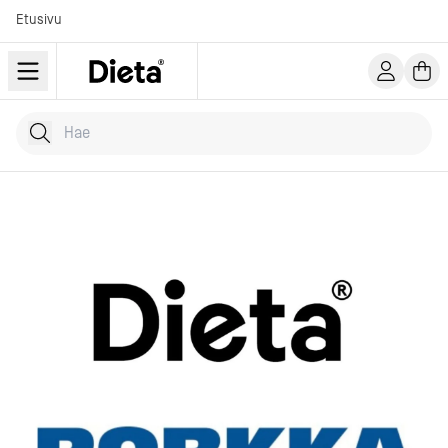
Etusivu
Hae tuotteita
Kirjoita hakusana...