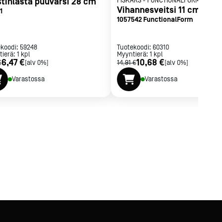
stinlasta puuvarsi 28 cm
FISKARS
-
FUNCTIONALFORM
Vihannesveitsi 11 cm
1
1057542 FunctionalForm
ekoodi:
59248
Tuotekoodi:
60310
tierä:
1
kpl
Myyntierä:
1
kpl
6,47 €
10,68 €
€
[alv 0%]
14,91 €
[alv 0%]
Varastossa
Varastossa