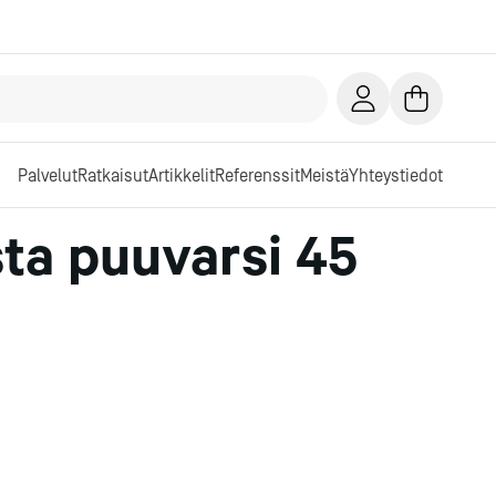
Palvelut
Ratkaisut
Artikkelit
Referenssit
Meistä
Yhteystiedot
sta puuvarsi 45