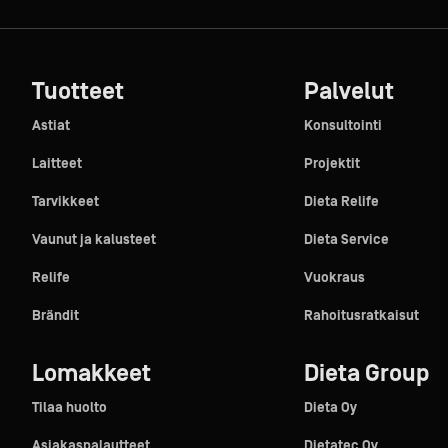
Tuotteet
Palvelut
Astiat
Konsultointi
Laitteet
Projektit
Tarvikkeet
Dieta Relife
Vaunut ja kalusteet
Dieta Service
Relife
Vuokraus
Brändit
Rahoitusratkaisut
Lomakkeet
Dieta Group
Tilaa huolto
Dieta Oy
Asiakaspalautteet
Dietatec Oy