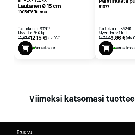
IITTALA
-
TEEMA
Paistinlasta p
Parilat ja
Lautanen Ø 15 cm
61077
rasvakeitti
1005478 Teema
Rasvakeittime
Parilat
Tuotekoodi:
60202
Tuotekoodi:
59246
Myyntierä:
6
kpl
Myyntierä:
Kierrätys
1
kpl
12,15 €
9,86 €
16,97 €
[alv 0%]
14,74 €
[alv 
Varastossa
Varastoss
Kaikki
laitteet
Tilaa uutiski
Viimeksi katsomasi tuottee
Etusivu