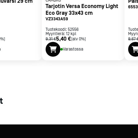
uuvarsi 29 cm
CAMBRO
Pai
Tarjotin Versa Economy Light
6553
met
Eco Gray 33x43 cm
VZ3343A59
t
Tuotekoodi:
52556
Tuot
Myyntierä:
12
kpl
Myyn
5,40 €
0%]
9,31 €
[alv 0%]
9,67 
a
Varastossa
rje
Liity Vip-asiakkaaksi
t