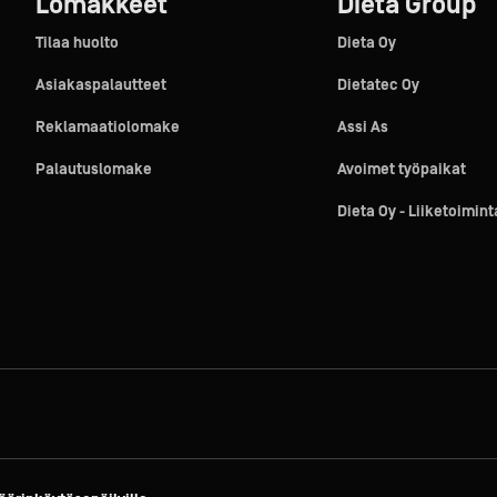
Lomakkeet
Dieta Group
Tilaa huolto
Dieta Oy
Asiakaspalautteet
Dietatec Oy
Reklamaatiolomake
Assi As
Palautuslomake
Avoimet työpaikat
Dieta Oy - Liiketoimin