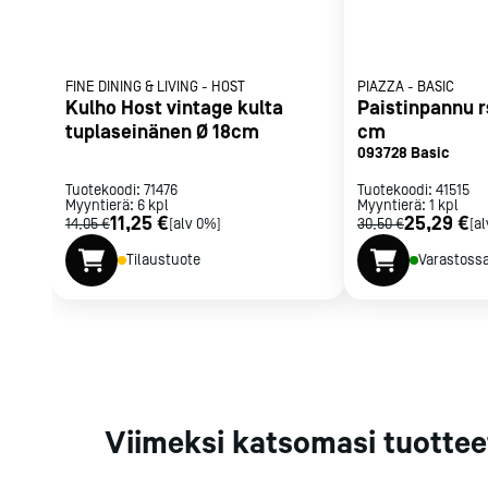
Parilat ja
rasvakeitti
Rasvakeittime
FINE DINING & LIVING
-
HOST
PIAZZA
-
BASIC
Parilat
Kulho Host vintage kulta
Paistinpannu r
Kierrätys
tuplaseinänen Ø 18cm
cm
093728 Basic
Tuotekoodi:
71476
Tuotekoodi:
41515
Myyntierä:
6
kpl
Myyntierä:
1
kpl
Kaikki
laitteet
Tilaa uutiski
11,25 €
25,29 €
14,05 €
[alv 0%]
30,50 €
[a
Tilaustuote
Varastoss
Viimeksi katsomasi tuottee