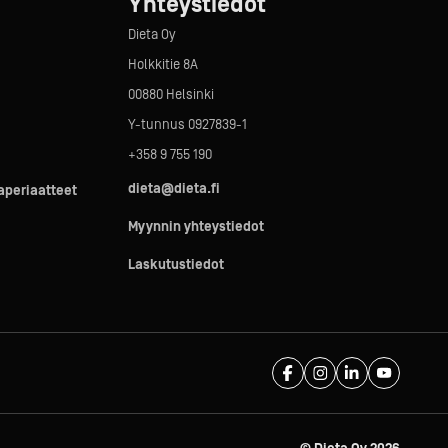
Yhteystiedot
Dieta Oy
Holkkitie 8A
00880 Helsinki
Y-tunnus 0927839-1
+358 9 755 190
dieta@dieta.fi
taperiaatteet
Myynnin yhteystiedot
Laskutustiedot