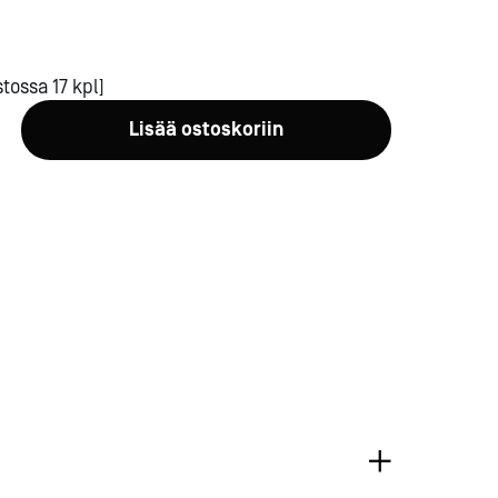
tossa 17 kpl]
Lisää ostoskoriin
a-