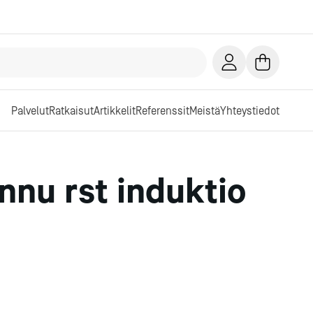
Palvelut
Ratkaisut
Artikkelit
Referenssit
Meistä
Yhteystiedot
nnu rst induktio