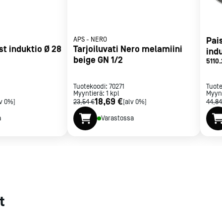
met
t
APS
-
NERO
Pais
st induktio Ø 28
Tarjoiluvati Nero melamiini
ind
beige GN 1/2
5110.
Tuotekoodi:
70271
Tuot
Myyntierä:
1
kpl
Myyn
rje
Liity Vip-asiakkaaksi
18,69 €
lv 0%]
23,54 €
[alv 0%]
44,84
a
Varastossa
t