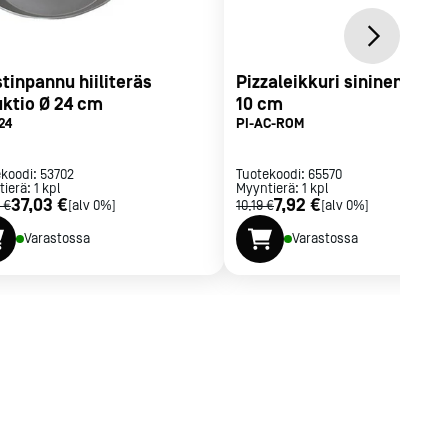
tinpannu hiiliteräs
Pizzaleikkuri sininen kahv
uktio Ø 24 cm
10 cm
24
PI-AC-ROM
ekoodi:
53702
Tuotekoodi:
65570
tierä:
1
kpl
Myyntierä:
1
kpl
37,03 €
7,92 €
 €
[alv 0%]
10,19 €
[alv 0%]
Varastossa
Varastossa