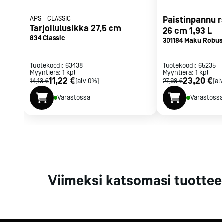
Parilat ja
APS
-
CLASSIC
Paistinpannu r
rasvakeitti
Tarjoilulusikka 27,5 cm
26 cm 1,93 L
Rasvakeittime
834 Classic
301184 Maku Robus
Parilat
Kierrätys
Tuotekoodi:
63438
Tuotekoodi:
65235
Myyntierä:
1
kpl
Myyntierä:
1
kpl
11,22 €
23,20 €
14,13 €
[alv 0%]
27,98 €
[al
Varastossa
Varastoss
Kaikki
laitteet
Tilaa uutiski
Viimeksi katsomasi tuottee