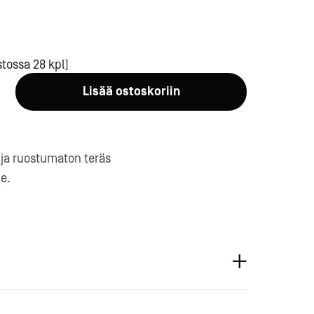
tossa 28 kpl]
Lisää ostoskoriin
a-
ija ruostumaton teräs
le.