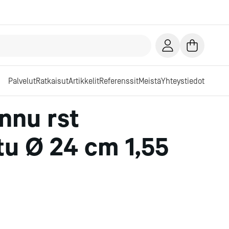
Palvelut
Ratkaisut
Artikkelit
Referenssit
Meistä
Yhteystiedot
nnu rst
tu Ø 24 cm 1,55