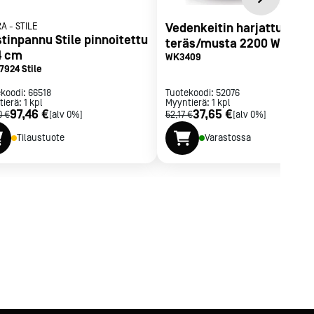
RA
-
STILE
Vedenkeitin harjattu
stinpannu Stile pinnoitettu
teräs/musta 2200 W 1,7 L
4 cm
WK3409
7924 Stile
ekoodi:
66518
Tuotekoodi:
52076
tierä:
1
kpl
Myyntierä:
1
kpl
97,46 €
37,65 €
0 €
[alv 0%]
52,17 €
[alv 0%]
Tilaustuote
Varastossa