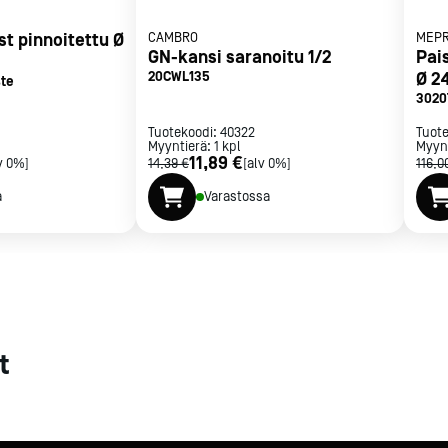
st pinnoitettu Ø
met
CAMBRO
MEP
GN-kansi saranoitu 1/2
Pai
t
20CWL135
Ø 2
te
3020
Tuotekoodi:
40322
Tuot
Myyntierä:
1
kpl
Myyn
11,89 €
v 0%]
14,39 €
[alv 0%]
116,0
a
Varastossa
rje
Liity Vip-asiakkaaksi
t