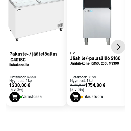
Kylmäaine: R290
Energialuokka: D
Pakaste- / jäätelöallas
ITV
Jäähile/-palasäiliö S160
IC401SC
Jäähilekone IQ150, 200, MS300
liukukansilla
Tuotekoodi:
69959
Tuotekoodi:
66779
Myyntierä:
1
kpl
Myyntierä:
1
kpl
1 230,00 €
1 754,80 €
2 360,00 €
[alv 0%]
[alv 0%]
Varastossa
Tilaustuote