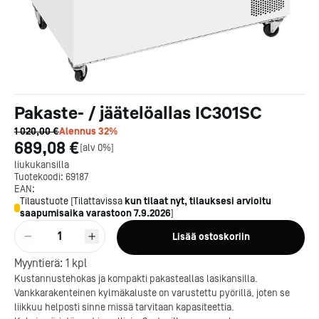
Pakaste- / jäätelöallas IC301SC
1 020,00 €
Alennus
32
%
689,08 €
[
alv 0%
]
liukukansilla
Tuotekoodi:
69187
EAN:
Tilaustuote
[
Tilattavissa
kun tilaat nyt, tilauksesi arvioitu
saapumisaika varastoon
7.9.2026
]
1
Lisää ostoskoriin
Myyntierä:
1
kpl
Kustannustehokas ja kompakti pakasteallas lasikansilla.
Vankkarakenteinen kylmäkaluste on varustettu pyörillä, joten se
liikkuu helposti sinne missä tarvitaan kapasiteettia.