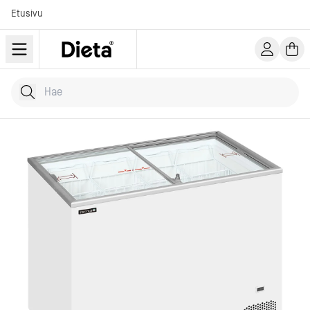
Etusivu
Hae tuotteita
Kirjoita hakusana...