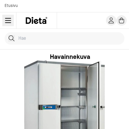
Etusivu
Hae tuotteita
Kirjoita hakusana...