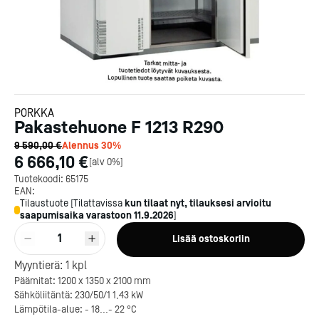
PORKKA
Pakastehuone F 1213 R290
9 590,00 €
Alennus
30
%
6 666,10 €
[
alv 0%
]
Tuotekoodi:
65175
EAN:
Tilaustuote
[
Tilattavissa
kun tilaat nyt, tilauksesi arvioitu
saapumisaika varastoon
11.9.2026
]
1
Lisää ostoskoriin
Myyntierä:
1
kpl
Päämitat: 1200 x 1350 x 2100 mm
Sähköliitäntä: 230/50/1 1,43 kW
Lämpötila-alue: - 18...- 22 °C