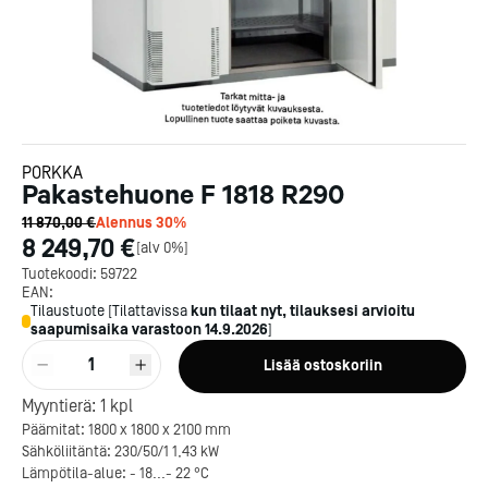
PORKKA
Pakastehuone F 1818 R290
11 870,00 €
Alennus
30
%
8 249,70 €
[
alv 0%
]
Tuotekoodi:
59722
EAN:
Tilaustuote
[
Tilattavissa
kun tilaat nyt, tilauksesi arvioitu
saapumisaika varastoon
14.9.2026
]
1
Lisää ostoskoriin
Myyntierä:
1
kpl
Päämitat: 1800 x 1800 x 2100 mm
Sähköliitäntä: 230/50/1 1,43 kW
Lämpötila-alue: - 18...- 22 °C