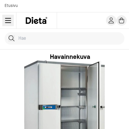
Etusivu
Hae tuotteita
Kirjoita hakusana...