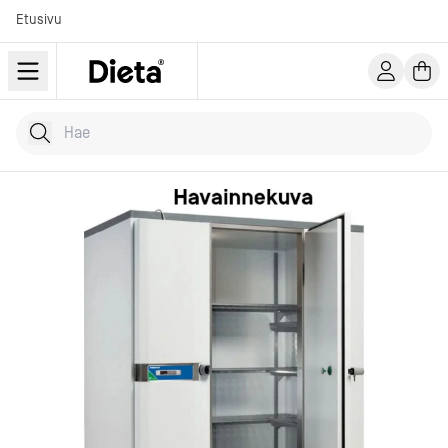
Etusivu
Hae tuotteita
Kirjoita hakusana...