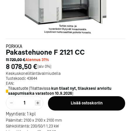
PORKKA
Pakastehuone F 2121 CC
11 720,00 €
Alennus
31
%
8 078,50 €
[
alv 0%
]
Keskuskoneliitäntävalmiudella
Tuotekoodi:
43644
EAN:
Tilaustuote
[
Tilattavissa
kun tilaat nyt, tilauksesi arvioitu
saapumisaika varastoon
10.9.2026
]
1
Lisää ostoskoriin
Myyntierä:
1
kpl
Päämitat: 2100 x 2100 x 2100 mm
Sähköliitäntä: 230/50/1 1,23 kW