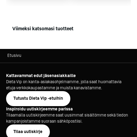
Digitaalinen lämpötilan ja käyttäjäohjeiden näyttö. Sen
toiminnot vastaavat vaativiin haasteisiin
raaka-aineiden ja valmiiden elintarvikkeiden
varastoinnissa. Lämpötilat (min. ja max.) tallentuvat
Viimeksi katsomasi tuotteet
panelin muistiin. Ne on haettavissa diginäyttöön.
Lämpötiloille voi myös säätää ylä- ja alarajat
sekä hälytysten aikaviiveet. Lämpötilahälyt välittyvät
hälytysvalon ja -äänen avulla.
Etusivu
Paneli myös opastaa käyttäjäänsä mm. lauhduttimen
suodattimen puhdistustarpeesta.
Kattavammat edut jäsenasiakkaille
RS-485 -liitännän avulla laitetta voi kaukoseurata esim.
Dieta Vip on kanta-asiakasohjelmamme, jolla saat huomattavia
internetselaimella (XWEB-järjestelmä).
etuja verkkokaupastamme ja muista kanavistamme.
Lisäksi potentiaalivapaa keskushälytysliitäntävalmius
kiinteistönvalvontajärjestelmään.
Tutustu Dieta Vip -etuihin
Inspiroidu uutiskirjeemme parissa
CC-keskusjäähdytyskoneliitäntävalmis kylmähuone
Tilaamalla uutiskirjeemme saat uusimmat sisältömme sekä tiedon
parantaa työympäristön viihtyvyyttä.
kampanjoistamme suoraan sähköpostiisi.
Se tuottaa melua ja lämpöä huonetilaan todella vähän,
Tilaa uutiskirje
koska ääntä ja lämpöä tuottava kompressori ja