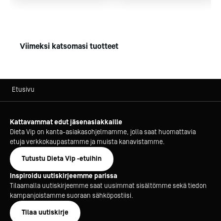
Digitaalinen lämpötilan ja käyttäjäohjeiden näyttö. Sen
toiminnot vastaavat vaativiin haasteisiin
raaka-aineiden ja valmiiden elintarvikkeiden
varastoinnissa. Lämpötilat (min. ja max.) tallentuvat
Viimeksi katsomasi tuotteet
panelin muistiin. Ne on haettavissa diginäyttöön.
Lämpötiloille voi myös säätää ylä- ja alarajat
sekä hälytysten aikaviiveet. Lämpötilahälyt välittyvät
hälytysvalon ja -äänen avulla.
Etusivu
Paneli myös opastaa käyttäjäänsä mm. lauhduttimen
suodattimen puhdistustarpeesta.
Kattavammat edut jäsenasiakkaille
RS-485 -liitännän avulla laitetta voi kaukoseurata esim.
Dieta Vip on kanta-asiakasohjelmamme, jolla saat huomattavia
internetselaimella (XWEB-järjestelmä).
etuja verkkokaupastamme ja muista kanavistamme.
Lisäksi potentiaalivapaa keskushälytysliitäntävalmius
kiinteistönvalvontajärjestelmään.
Tutustu Dieta Vip -etuihin
Inspiroidu uutiskirjeemme parissa
CC-keskusjäähdytyskoneliitäntävalmis kylmähuone
Tilaamalla uutiskirjeemme saat uusimmat sisältömme sekä tiedon
parantaa työympäristön viihtyvyyttä.
kampanjoistamme suoraan sähköpostiisi.
Se tuottaa melua ja lämpöä huonetilaan todella vähän,
Tilaa uutiskirje
koska ääntä ja lämpöä tuottava kompressori ja