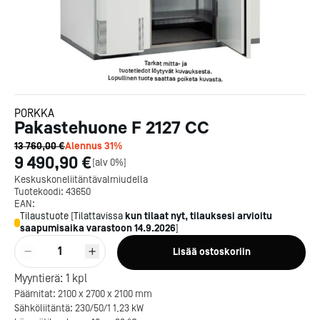
PORKKA
Pakastehuone F 2127 CC
13 760,00 €
Alennus
31
%
9 490,90 €
[
alv 0%
]
Keskuskoneliitäntävalmiudella
Tuotekoodi:
43650
EAN:
Tilaustuote
[
Tilattavissa
kun tilaat nyt, tilauksesi arvioitu
saapumisaika varastoon
14.9.2026
]
1
Lisää ostoskoriin
Myyntierä:
1
kpl
Päämitat: 2100 x 2700 x 2100 mm
Sähköliitäntä: 230/50/1 1,23 kW