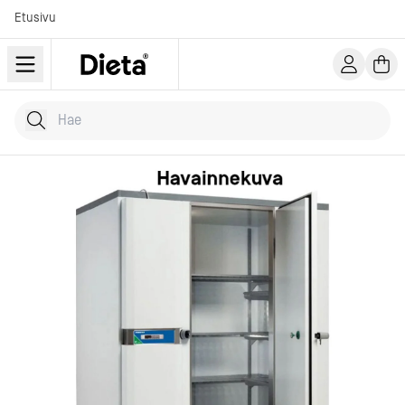
Etusivu
Hae tuotteita
Kirjoita hakusana...