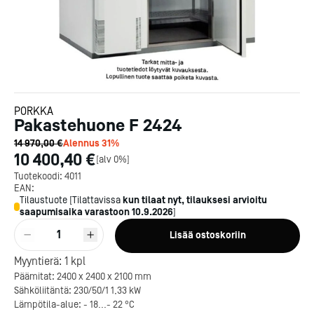
PORKKA
Pakastehuone F 2424
14 970,00 €
Alennus
31
%
10 400,40 €
[
alv 0%
]
Tuotekoodi:
4011
EAN:
Tilaustuote
[
Tilattavissa
kun tilaat nyt, tilauksesi arvioitu
saapumisaika varastoon
10.9.2026
]
1
Lisää ostoskoriin
Myyntierä:
1
kpl
Päämitat: 2400 x 2400 x 2100 mm
Sähköliitäntä: 230/50/1 1,33 kW
Lämpötila-alue: - 18...- 22 °C