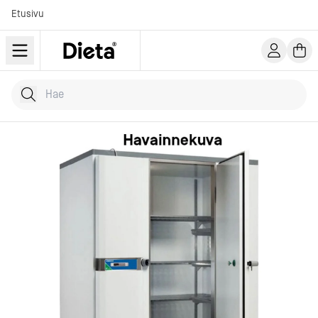
Etusivu
Hae tuotteita
Kirjoita hakusana...