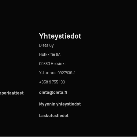
Yhteystiedot
Dieta Oy
Holkkitie 8A
00880 Helsinki
Y-tunnus 0927839-1
+358 9 755 190
dieta@dieta.fi
taperiaatteet
Myynnin yhteystiedot
Laskutustiedot