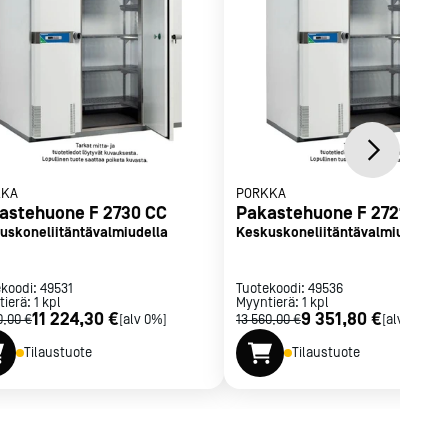
KKA
PORKKA
astehuone F 2730 CC
Pakastehuone F 2721 CC
uskoneliitäntävalmiudella
Keskuskoneliitäntävalmiudella
ekoodi:
49531
Tuotekoodi:
49536
tierä:
1
kpl
Myyntierä:
1
kpl
11 224,30 €
9 351,80 €
0,00 €
[alv 0%]
13 560,00 €
[alv 0%]
Tilaustuote
Tilaustuote