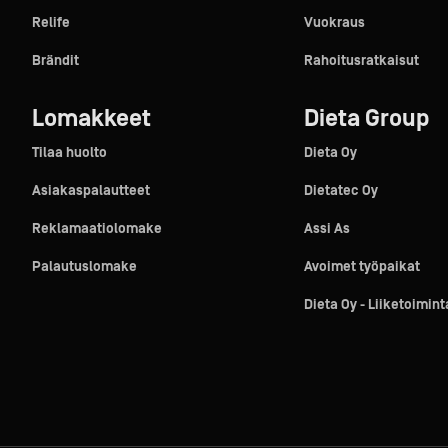
Relife
Vuokraus
Brändit
Rahoitusratkaisut
Lomakkeet
Dieta Group
Tilaa huolto
Dieta Oy
Asiakaspalautteet
Dietatec Oy
Reklamaatiolomake
Assi As
Palautuslomake
Avoimet työpaikat
Dieta Oy - Liiketoimin