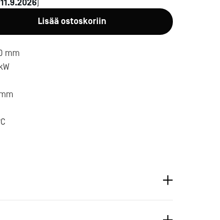
n
11.9.2026
]
Lisää ostoskoriin
00 mm
 kW
0 mm
a-
°C