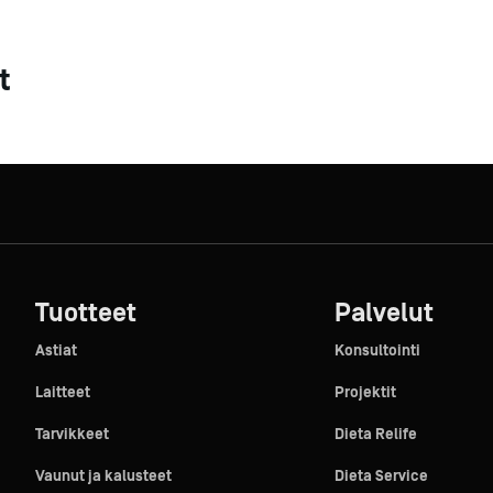
ytkin + merkkivalo).
huoneen vasempaan tai oikeaan etukulmaan.
t
 tai myös jälkikäteen (ei kulmaovissa).
attinen.
hintaan 100 mm).
itetaan laahuksella varustettuna.
inta kuumasinkittyä teräslevyä.
aneria.
elppoa ja nopeaa.
Tuotteet
Palvelut
Astiat
Konsultointi
Laitteet
Projektit
Tarvikkeet
Dieta Relife
Vaunut ja kalusteet
Dieta Service