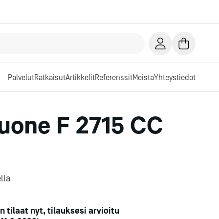
Palvelut
Ratkaisut
Artikkelit
Referenssit
Meistä
Yhteystiedot
uone F 2715 CC
lla
n tilaat nyt, tilauksesi arvioitu